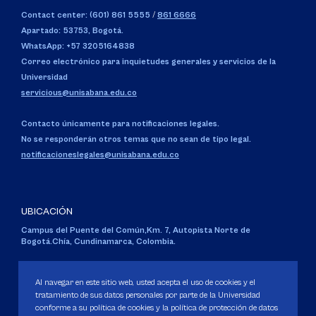
Contact center: (601) 861 5555
/
861 6666
Apartado: 53753, Bogotá.
WhatsApp: +57 3205164838
Correo electrónico para inquietudes generales y servicios de la
Universidad
servicious@unisabana.edu.co
Contacto únicamente para notificaciones legales.
No se responderán otros temas que no sean de tipo legal.
notificacioneslegales@unisabana.edu.co
UBICACIÓN
Campus del Puente del Común,
Km. 7, Autopista Norte de
Bogotá.
Chía, Cundinamarca, Colombia.
Código SNIES 1711
Personería Jurídica:
Resolución 130 del 14 de enero de 1980
.
Al navegar en este sitio web, usted acepta el uso de cookies y el
Ministerio de Educación Nacional.
tratamiento de sus datos personales por parte de la Universidad
conforme a su política de cookies y la política de protección de datos