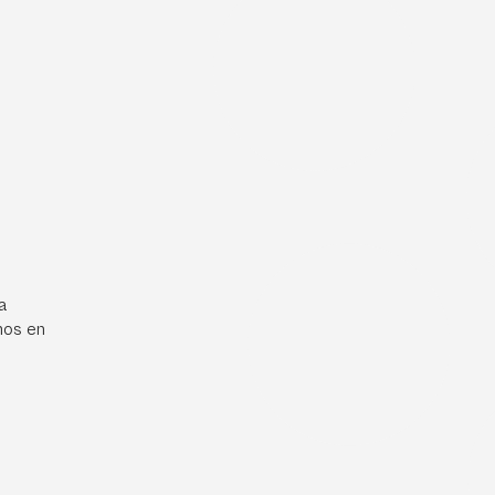
a
mos en