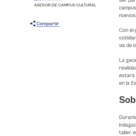
ser par
ASESOR DE CAMPUS CULTURAL
campus
nuevos 
Compartir
Con el
X
Facebook
WhatsApp
cotidia
vía de 
La geom
realida
estará 
en la E
Sob
Durante
indagac
taller,