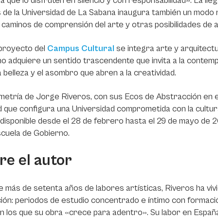
a que lo disfruten en silencio y con responsabilidad». La lle
 de la Universidad de La Sabana inaugura también un modo
caminos de comprensión del arte y otras posibilidades de
 proyecto del
Campus Cultural
se integra arte y arquitect
no adquiere un sentido trascendente que invita a la contempl
la belleza y el asombro que abren a la creatividad.
etría de Jorge Riveros, con sus Ecos de Abstracción en el
d que configura una Universidad comprometida con la cultur
disponible desde el 28 de febrero hasta el 29 de mayo de 20
scuela de Gobierno.
re el autor
 más de setenta años de labores artísticas, Riveros ha vi
ión: periodos de estudio concentrado e íntimo con formació
 en los que su obra «crece para adentro». Su labor en Españ