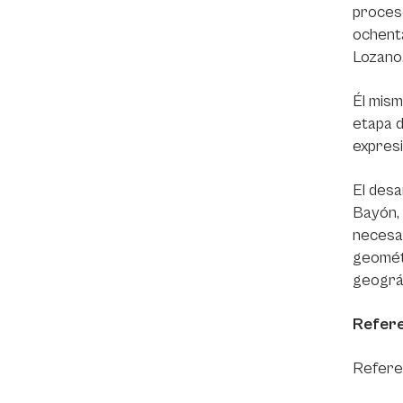
proceso
ochenta
Lozano
Él mism
etapa d
expresi
El desa
Bayón, 
necesar
geométr
geográf
Refere
Referen