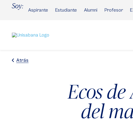
Pasar
Soy:
al
Aspirante
Estudiante
Alumni
Profesor
E
contenido
principal
Atrás
Ecos de 
del ma