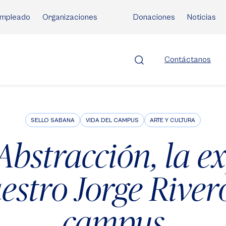
mpleado
Organizaciones
Donaciones
Noticias
Contáctanos
SELLO SABANA
VIDA DEL CAMPUS
ARTE Y CULTURA
Abstracción, la e
estro Jorge Rivero
campus