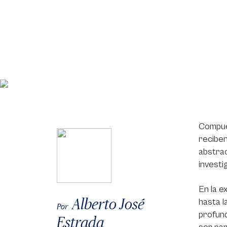
Compues
reciben
abstrac
investi
En la e
Alberto José
hasta l
Por
profund
Estrada