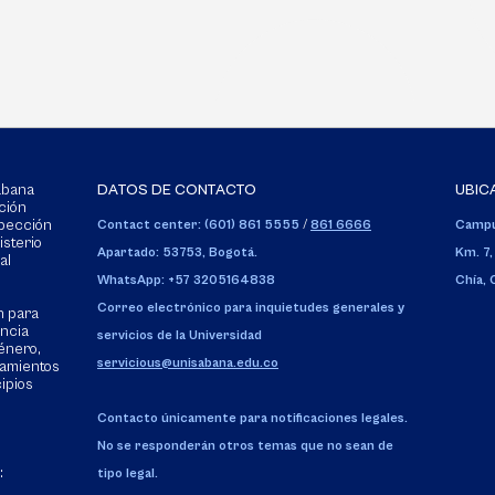
Sabana
DATOS DE CONTACTO
UBIC
ción
spección
Contact center: (601) 861 5555
/
861 6666
Campu
isterio
Apartado: 53753, Bogotá.
Km. 7,
al
WhatsApp: +57 3205164838
Chía,
Correo electrónico para inquietudes generales y
n para
encia
servicios de la Universidad
énero,
servicious@unisabana.edu.co
tamientos
cipios
Contacto únicamente para notificaciones legales.
No se responderán otros temas que no sean de
:
tipo legal.