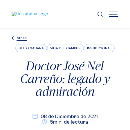
Pasar
al
contenido
MENÚ
principal
Atrás
SELLO SABANA
VIDA DEL CAMPUS
INSTITUCIONAL
Doctor José Nel
Carreño: legado y
admiración
08 de Diciembre de 2021
5min. de lectura