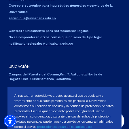
Correo electrónico para inquietudes generales y servicios de la
Universidad
servicious@unisabana.edu.co
Contacto únicamente para notificaciones legales.
No se responderán otros temas que no sean de tipo legal.
notificacioneslegales@unisabana.edu.co
UBICACIÓN
Campus del Puente del Común,
Km. 7, Autopista Norte de
Bogotá.
Chía, Cundinamarca, Colombia.
Código SNIES 1711
Personería Jurídica:
Resolución 130 del 14 de enero de 1980
.
Al navegar en este sitio web, usted acepta el uso de cookies y el
Ministerio de Educación Nacional.
tratamiento de sus datos personales por parte de la Universidad
conforme a su política de cookies y la política de protección de datos
personales. En cualquier momento podrá configurar el uso de
cookies en su ordenador, y para ejercer sus derechos de protección
de datos personales puede hacerlo a través de los canales habilitados
como el correo
protecciondedatos@unisabana.edu.co