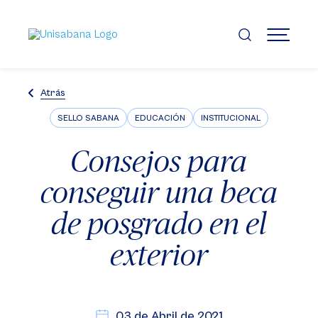
Pasar
al
contenido
MENÚ
principal
Atrás
SELLO SABANA
EDUCACIÓN
INSTITUCIONAL
Consejos para
conseguir una beca
de posgrado en el
exterior
03 de Abril de 2021