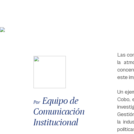
Las con
la atm
concen
este im
Un ejem
Equipo de
Cobo, 
Por
investi
Comunicación
Gestión
Institucional
la ind
polític