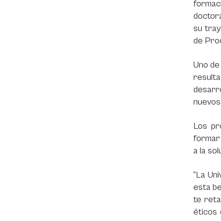
formac
doctora
su tray
de Proc
Uno de 
result
desarro
nuevos 
Los pr
formar 
a la so
“La Uni
esta be
te reta
éticos