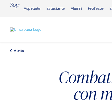
Pasar
Soy:
al
Aspirante
Estudiante
Alumni
Profesor
E
contenido
principal
Atrás
Combati
con m