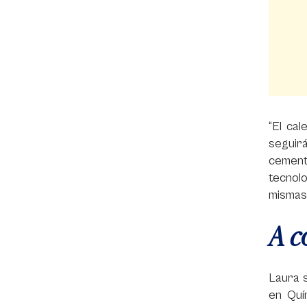
“El ca
seguirá
cement
tecnolo
mismas
A c
Laura s
en Quí