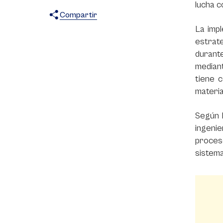
lucha c
Compartir
La imp
X
Facebook
WhatsApp
estrat
durante
median
tiene 
materia
Según 
ingenie
proces
sistema