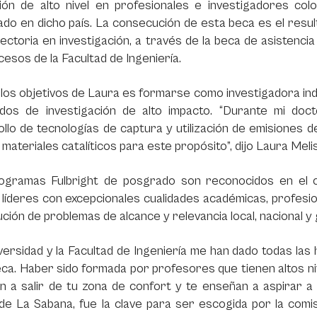
ión de alto nivel en profesionales e investigadores co
do en dicho país. La consecución de esta beca es el resul
ectoria en investigación, a través de la beca de asistenc
esos de la Facultad de Ingeniería.
los objetivos de Laura es formarse como investigadora ind
ados de investigación de alto impacto. “Durante mi doc
llo de tecnologías de captura y utilización de emisiones d
materiales catalíticos para este propósito”, dijo Laura Meli
ogramas Fulbright de posgrado son reconocidos en el co
líderes con excepcionales cualidades académicas, profesi
lución de problemas de alcance y relevancia local, nacional y 
versidad y la Facultad de Ingeniería me han dado todas la
ca. Haber sido formada por profesores que tienen altos niv
n a salir de tu zona de confort y te enseñan a aspirar a l
 de La Sabana, fue la clave para ser escogida por la com