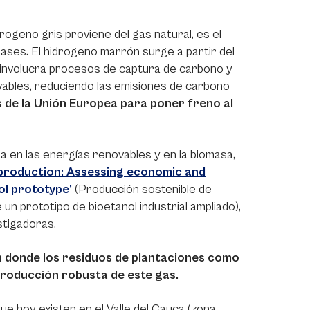
drogeno gris proviene del gas natural, es el
ases. El hidrogeno marrón surge a partir del
o involucra procesos de captura de carbono y
ovables, reduciendo las emisiones de carbono
s de la Unión Europea para poner freno al
a en las energías renovables y en la biomasa,
production: Assessing economic and
ol prototype’
(Producción sostenible de
un prototipo de bioetanol industrial ampliado),
stigadoras.
en donde los residuos de plantaciones como
 producción robusta de este gas.
que hoy existen en el Valle del Cauca (zona