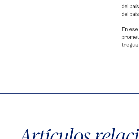
del paí
del paí
En ese 
promete
tregua 
Artículos rela