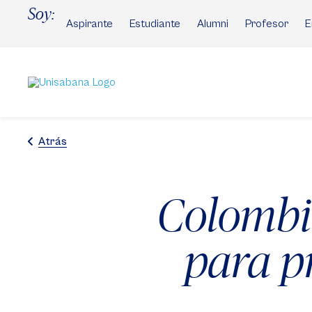
Pasar
Soy:
al
Aspirante
Estudiante
Alumni
Profesor
E
contenido
principal
Atrás
Colombia
para p