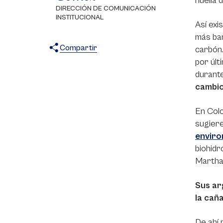
huella 
DIRECCIÓN DE COMUNICACIÓN
INSTITUCIONAL
Así exi
más bar
Compartir
carbón.
por últ
X
Facebook
WhatsApp
durant
cambio
En Colo
sugiere
enviro
biohidr
Martha 
Sus ar
la cañ
De ahí 