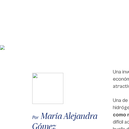
Una inv
económi
atracti
Una de 
hidróge
María Alejandra
como r
Por
difícil
Gómez