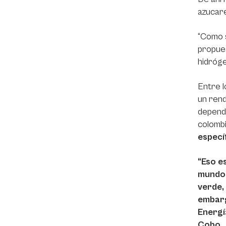
azucare
“Como s
propues
hidróge
Entre l
un rend
depende
colomb
específ
“Eso e
mundo 
verde,
embarg
Energí
Cobo.