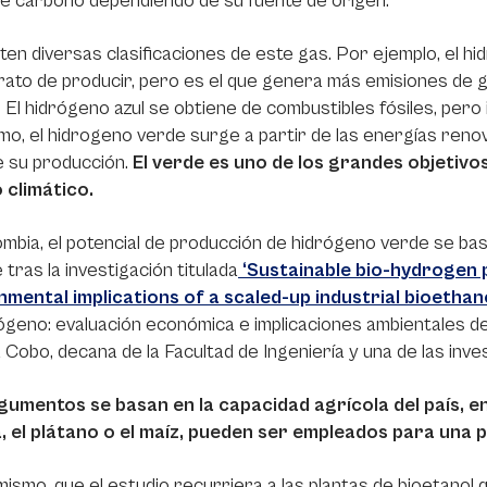
de carbono dependiendo de su fuente de origen.
sten diversas clasificaciones de este gas. Por ejemplo, el hi
ato de producir, pero es el que genera más emisiones de g
 El hidrógeno azul se obtiene de combustibles fósiles, per
imo, el hidrogeno verde surge a partir de las energías ren
e su producción.
El verde es uno de los grandes objetivo
 climático.
mbia, el potencial de producción de hidrógeno verde se bas
 tras la investigación titulada
‘Sustainable bio-hydrogen 
nmental implications of a scaled-up industrial bioethan
ógeno: evaluación económica e implicaciones ambientales de 
Cobo, decana de la Facultad de Ingeniería y una de las inve
gumentos se basan en la capacidad agrícola del país, 
a, el plátano o el maíz, pueden ser empleados para una
mismo, que el estudio recurriera a las plantas de bioetanol 