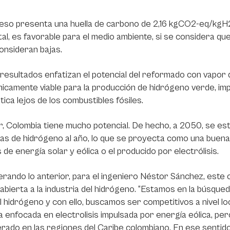
eso presenta una huella de carbono de 2,16 kgCO2-eq/kgH2,
al, es favorable para el medio ambiente, si se considera q
consideran bajas.
resultados enfatizan el potencial del reformado con vapor 
camente viable para la producción de hidrógeno verde, imp
ica lejos de los combustibles fósiles.
r, Colombia tiene mucho potencial. De hecho, a 2050, se es
as de hidrógeno al año, lo que se proyecta como una buen
 de energía solar y eólica o el producido por electrólisis.
rando lo anterior, para el ingeniero Néstor Sánchez, este
abierta a la industria del hidrógeno. “Estamos en la búsque
l hidrógeno y con ello, buscamos ser competitivos a nivel lo
 enfocada en electrolisis impulsada por energía eólica, pe
rado en las regiones del Caribe colombiano. En ese sentid