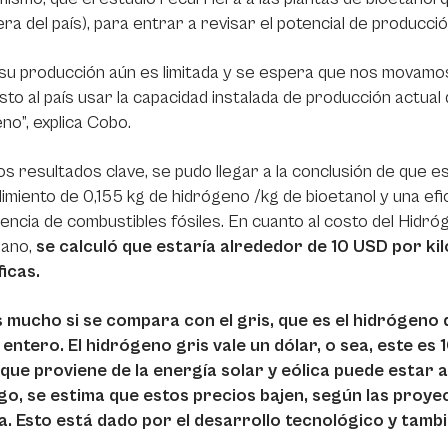
ra del país), para entrar a revisar el potencial de producci
u producción aún es limitada y se espera que nos movamos 
to al país usar la capacidad instalada de producción actual d
no”, explica Cobo.
os resultados clave, se pudo llegar a la conclusión de que
imiento de 0,155 kg de hidrógeno /kg de bioetanol y una efic
ncia de combustibles fósiles. En cuanto al costo del Hidr
iano,
se calculó que estaría alrededor de 10 USD por k
icas.
s mucho si se compara con el gris, que es el hidrógeno
entero. El hidrógeno gris vale un dólar, o sea, este es
 que proviene de la energía solar y eólica puede estar 
o, se estima que estos precios bajen, según las proyec
a. Esto está dado por el desarrollo tecnológico y tamb