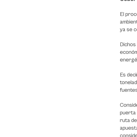
El proc
ambient
ya se 
Dichos 
económi
energét
Es deci
tonelad
fuentes
Conside
puerta 
ruta de
apuesta
conside