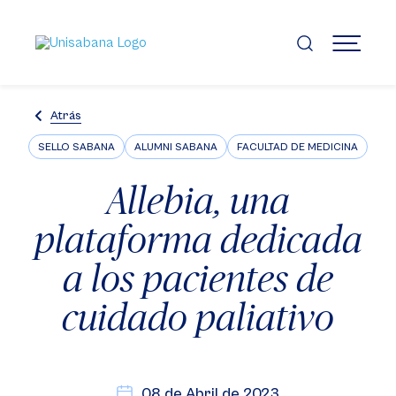
Pasar
al
contenido
MENÚ
principal
Atrás
SELLO SABANA
ALUMNI SABANA
FACULTAD DE MEDICINA
Allebia, una
plataforma dedicada
a los pacientes de
cuidado paliativo
08 de Abril de 2023