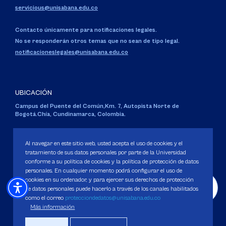
servicious@unisabana.edu.co
Contacto únicamente para notificaciones legales.
No se responderán otros temas que no sean de tipo legal.
notificacioneslegales@unisabana.edu.co
UBICACIÓN
Campus del Puente del Común,
Km. 7, Autopista Norte de
Bogotá.
Chía, Cundinamarca, Colombia.
Código SNIES 1711
Personería Jurídica:
Resolución 130 del 14 de enero de 1980
.
Al navegar en este sitio web, usted acepta el uso de cookies y el
Ministerio de Educación Nacional.
tratamiento de sus datos personales por parte de la Universidad
conforme a su política de cookies y la política de protección de datos
personales. En cualquier momento podrá configurar el uso de
cookies en su ordenador, y para ejercer sus derechos de protección
de datos personales puede hacerlo a través de los canales habilitados
como el correo
protecciondedatos@unisabana.edu.co
Política de Protección de datos
Más información
Política de Cookies