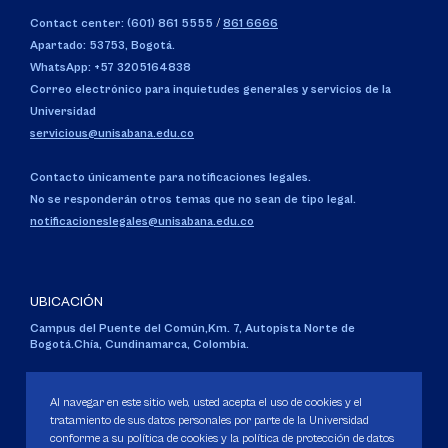
Contact center: (601) 861 5555
/
861 6666
Apartado: 53753, Bogotá.
WhatsApp: +57 3205164838
Correo electrónico para inquietudes generales y servicios de la
Universidad
servicious@unisabana.edu.co
Contacto únicamente para notificaciones legales.
No se responderán otros temas que no sean de tipo legal.
notificacioneslegales@unisabana.edu.co
UBICACIÓN
Campus del Puente del Común,
Km. 7, Autopista Norte de
Bogotá.
Chía, Cundinamarca, Colombia.
Código SNIES 1711
Personería Jurídica:
Resolución 130 del 14 de enero de 1980
.
Al navegar en este sitio web, usted acepta el uso de cookies y el
Ministerio de Educación Nacional.
tratamiento de sus datos personales por parte de la Universidad
conforme a su política de cookies y la política de protección de datos