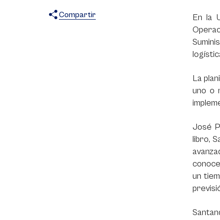
Compartir
En la 
Operac
X
Facebook
WhatsApp
Suminis
logísti
La plan
uno o 
impleme
José P
libro, 
avanza
conoce
un tiem
previsi
Santand