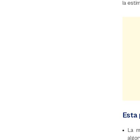
la esti
Esta 
La m
algor