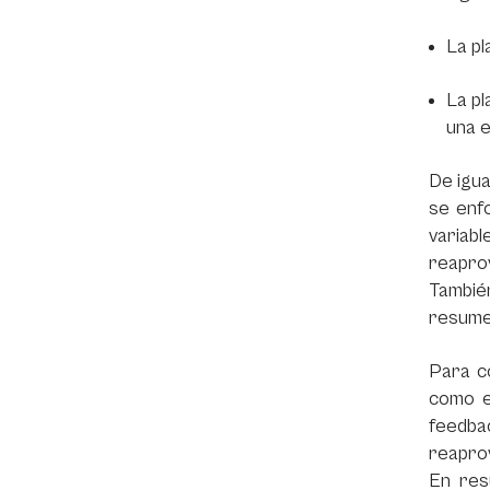
La pl
La pl
una 
De igua
se enfo
variab
reapro
Tambié
resumen
Para co
como e
feedba
reaprov
En res