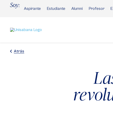
Pasar
Soy:
al
Aspirante
Estudiante
Alumni
Profesor
E
contenido
principal
Atrás
La
revol