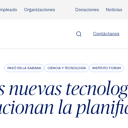
mpleado
Organizaciones
Donaciones
Noticias
Contáctanos
PASÓ EN LA SABANA
CIENCIA Y TECNOLOGÍA
INSTITUTO FORUM
s nuevas tecnolog
ucionan la planifi