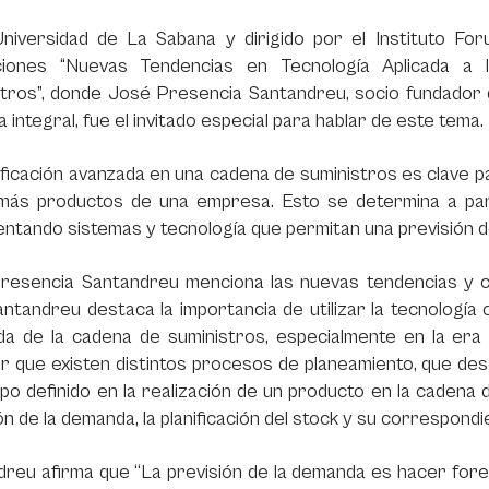
Universidad de La Sabana y dirigido por el Instituto Fo
iones “Nuevas Tendencias en Tecnología Aplicada a l
tros”, donde José Presencia Santandreu, socio fundador de
ca integral, fue el invitado especial para hablar de este tema.
ificación avanzada en una cadena de suministros es clave p
más productos de una empresa. Esto se determina a par
ntando sistemas y tecnología que permitan una previsión d
resencia Santandreu menciona las nuevas tendencias y 
Santandreu destaca la importancia de utilizar la tecnología
da de la cadena de suministros, especialmente en la era
r que existen distintos procesos de planeamiento, que de
po definido en la realización de un producto en la cadena 
ón de la demanda, la planificación del stock y su correspond
reu afirma que ‘‘La previsión de la demanda es hacer forec