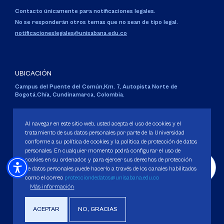
Contacto únicamente para notificaciones legales.
No se responderán otros temas que no sean de tipo legal.
notificacioneslegales@unisabana.edu.co
UBICACIÓN
Campus del Puente del Común,
Km. 7, Autopista Norte de
Bogotá.
Chía, Cundinamarca, Colombia.
Código SNIES 1711
Personería Jurídica:
Resolución 130 del 14 de enero de 1980
.
Al navegar en este sitio web, usted acepta el uso de cookies y el
Ministerio de Educación Nacional.
tratamiento de sus datos personales por parte de la Universidad
conforme a su política de cookies y la política de protección de datos
personales. En cualquier momento podrá configurar el uso de
cookies en su ordenador, y para ejercer sus derechos de protección
de datos personales puede hacerlo a través de los canales habilitados
como el correo
protecciondedatos@unisabana.edu.co
Política de Protección de datos
Más información
Política de Cookies
Derechos Pecuniarios
ACEPTAR
NO, GRACIAS