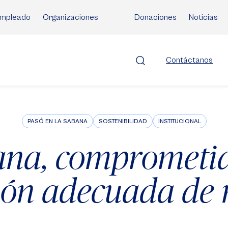
mpleado
Organizaciones
Donaciones
Noticias
Contáctanos
PASÓ EN LA SABANA
SOSTENIBILIDAD
INSTITUCIONAL
ana, comprometid
ión adecuada de r