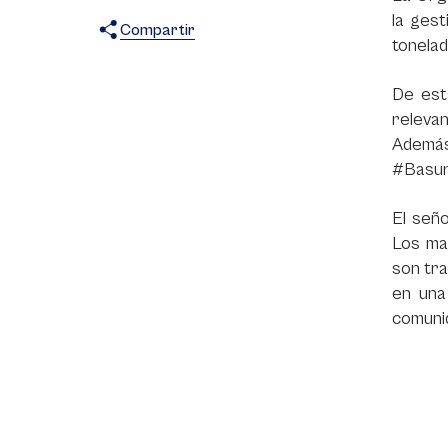
la ges
Compartir
tonelad
X
Facebook
WhatsApp
De est
releva
Además
#Basura
El seño
Los mat
son tra
en una
comunid