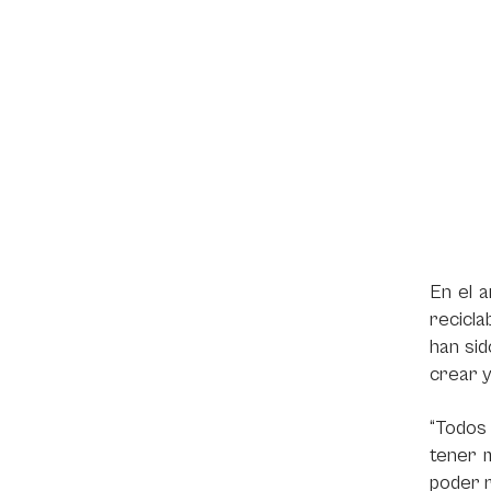
En el 
recicla
han sid
crear y
“Todos
tener m
poder r