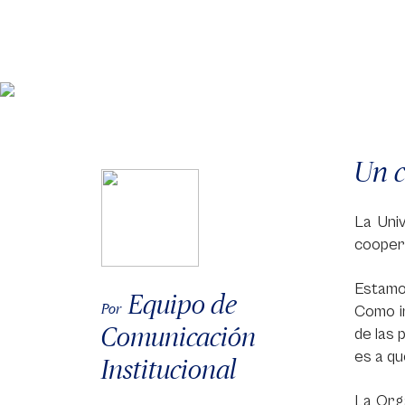
Un c
La Uni
coopera
Estamo
Equipo de
Por
Como in
Comunicación
de las 
es a qu
Institucional
La Org