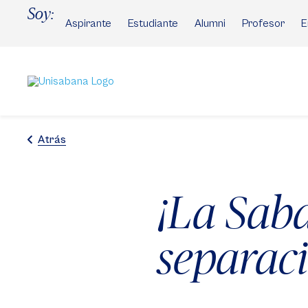
Pasar
Soy:
al
Aspirante
Estudiante
Alumni
Profesor
E
contenido
principal
Atrás
¡La Sab
separac