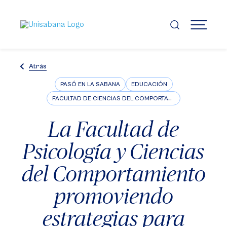
Pasar
al
contenido
MENÚ
principal
Atrás
PASÓ EN LA SABANA
EDUCACIÓN
FACULTAD DE CIENCIAS DEL COMPORTAMIENTO
La Facultad de
Psicología y Ciencias
del Comportamiento
promoviendo
estrategias para