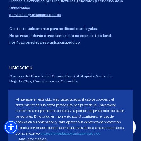
Correo electrónico para inquietudes generales y servicios de la
Universidad
servicious@unisabana.edu.co
Contacto únicamente para notificaciones legales.
No se responderán otros temas que no sean de tipo legal.
notificacioneslegales@unisabana.edu.co
UBICACIÓN
Campus del Puente del Común,
Km. 7, Autopista Norte de
Bogotá.
Chía, Cundinamarca, Colombia.
Código SNIES 1711
Al navegar en este sitio web, usted acepta el uso de cookies y el
Personería Jurídica:
Resolución 130 del 14 de enero de 1980
.
Ministerio de Educación Nacional.
tratamiento de sus datos personales por parte de la Universidad
conforme a su política de cookies y la política de protección de datos
personales. En cualquier momento podrá configurar el uso de
cookies en su ordenador, y para ejercer sus derechos de protección
de datos personales puede hacerlo a través de los canales habilitados
como el correo
protecciondedatos@unisabana.edu.co
Política de Protección de datos
Más información