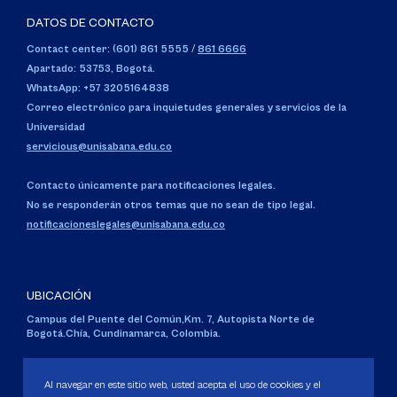
DATOS DE CONTACTO
Contact center: (601) 861 5555
/
861 6666
Apartado: 53753, Bogotá.
WhatsApp: +57 3205164838
Correo electrónico para inquietudes generales y servicios de la
Universidad
servicious@unisabana.edu.co
Contacto únicamente para notificaciones legales.
No se responderán otros temas que no sean de tipo legal.
notificacioneslegales@unisabana.edu.co
UBICACIÓN
Campus del Puente del Común,
Km. 7, Autopista Norte de
Bogotá.
Chía, Cundinamarca, Colombia.
Código SNIES 1711
Personería Jurídica:
Resolución 130 del 14 de enero de 1980
.
Al navegar en este sitio web, usted acepta el uso de cookies y el
Ministerio de Educación Nacional.