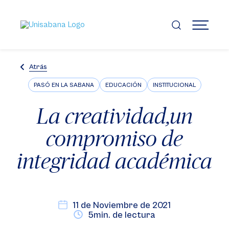
Pasar
al
contenido
MENÚ
principal
Atrás
PASÓ EN LA SABANA
EDUCACIÓN
INSTITUCIONAL
La creatividad,un
compromiso de
integridad académica
11 de Noviembre de 2021
5min. de lectura