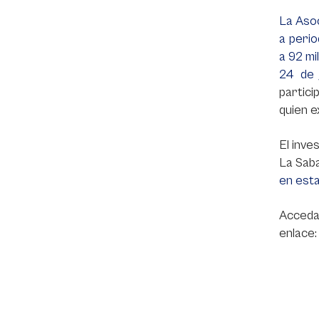
La Asoc
a perio
a 92 m
24 de 
partici
quien e
El inve
La Saba
en esta
Acceda
enlace