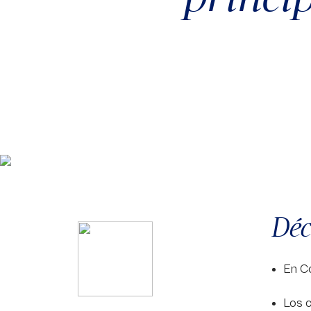
Déc
En Co
Los c