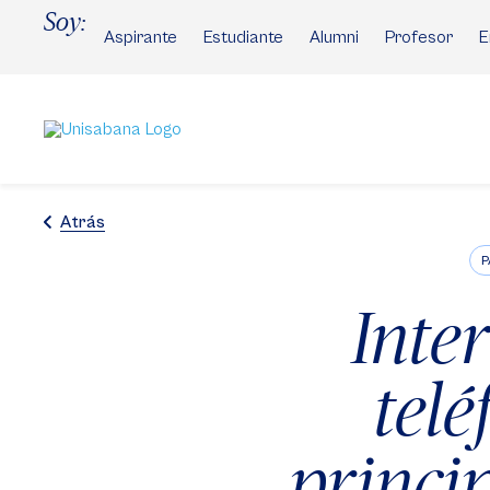
Pasar
Soy:
al
Aspirante
Estudiante
Alumni
Profesor
E
contenido
principal
Atrás
P
Inter
telé
princi