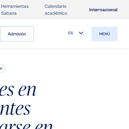
Herramientas
Calendario
Internacional
Sabana
académico
ES
Admisión
MENÚ
ÓN
les en
entes
arse en