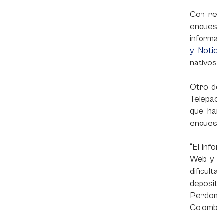
Con re
encuest
informa
y Noti
nativos
Otro de
Telepa
que ha
encuest
“El inf
Web y q
dificul
deposi
Perdom
Colomb