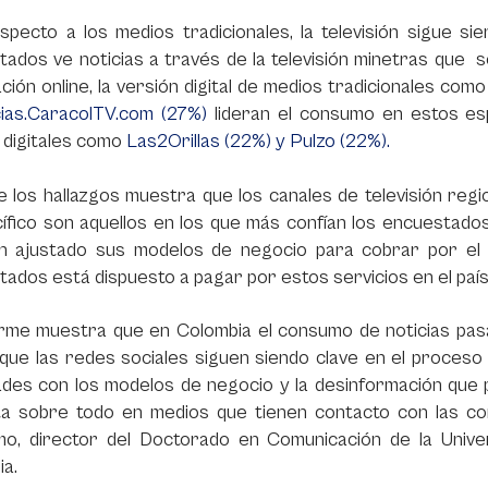
specto a los medios tradicionales, la televisión sigue s
ados ve noticias a través de la televisión minetras que s
ción online, la versión digital de medios tradicionales com
cias.CaracolTV.com (27%)
lideran el consumo en estos es
 digitales como
Las2Orillas (22%) y Pulzo (22%).
 los hallazgos muestra que los canales de televisión regio
cífico son aquellos en los que más confían los encuestad
n ajustado sus modelos de negocio para cobrar por el a
ados está dispuesto a pagar por estos servicios en el país
orme muestra que en Colombia el consumo de noticias pasa
ue las redes sociales siguen siendo clave en el proceso d
tades con los modelos de negocio y la desinformación que p
ta sobre todo en medios que tienen contacto con las comu
o, director del Doctorado en Comunicación de la Unive
ia.