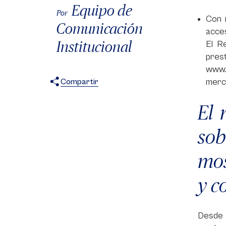
Equipo de
Por
Con 
Comunicación
acces
Institucional
El R
prest
www.
merc
Compartir
X
Facebook
WhatsApp
El 
so
mos
y c
Desde e