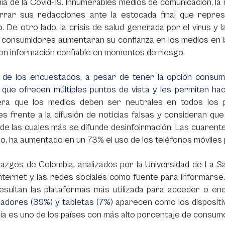
a de la Covid-19. Innumerables medios de comunicación, la 
rrar sus redacciones ante la estocada final que repres
. De otro lado, la crisis de salud generada por el virus y l
 consumidores aumentaran su confianza en los medios en l
n información confiable en momentos de riesgo.
 de los encuestados, a pesar de tener la opción consumir
 que ofrecen múltiples puntos de vista y les permiten ha
era que los medios deben ser neutrales en todos los 
es frente a la difusión de noticias falsas y consideran 
de las cuales más se difunde desinfoirmación. Las cuarent
o, ha aumentado en un 73% el uso de los teléfonos móviles 
lazgos de Colombia, analizados por la Universidad de La 
 internet y las redes sociales como fuente para informarse
esultan las plataformas más utilizada para acceder o enc
adores (39%) y tabletas (7%)
aparecen como los dispositi
a es uno de los países con más alto porcentaje de consumo 