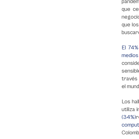
pandemi
que ce
negocio
que los
buscaro
El 74%
medios
consid
sensibl
través 
el mund
Los hal
utiliza
(34%)
r
comput
Colombi