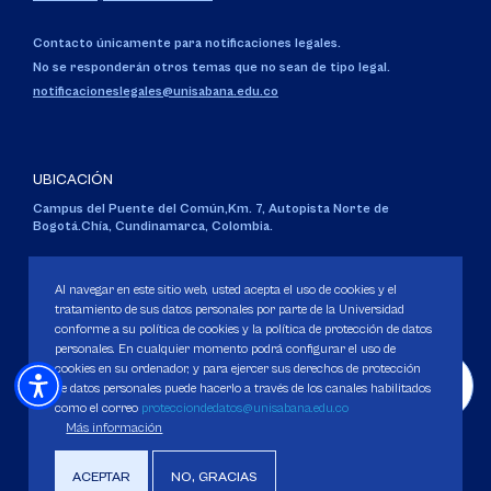
Contacto únicamente para notificaciones legales.
No se responderán otros temas que no sean de tipo legal.
notificacioneslegales@unisabana.edu.co
UBICACIÓN
Campus del Puente del Común,
Km. 7, Autopista Norte de
Bogotá.
Chía, Cundinamarca, Colombia.
Código SNIES 1711
Personería Jurídica:
Resolución 130 del 14 de enero de 1980
.
Al navegar en este sitio web, usted acepta el uso de cookies y el
Ministerio de Educación Nacional.
tratamiento de sus datos personales por parte de la Universidad
conforme a su política de cookies y la política de protección de datos
personales. En cualquier momento podrá configurar el uso de
cookies en su ordenador, y para ejercer sus derechos de protección
de datos personales puede hacerlo a través de los canales habilitados
como el correo
protecciondedatos@unisabana.edu.co
Política de Protección de datos
Más información
Política de Cookies
Derechos Pecuniarios
ACEPTAR
NO, GRACIAS