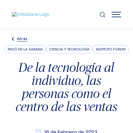
Pasar
al
contenido
MENÚ
principal
Atrás
PASÓ EN LA SABANA
CIENCIA Y TECNOLOGÍA
INSTITUTO FORUM
De la tecnología al
individuo, las
personas como el
centro de las ventas
16 de Febrero de 2023