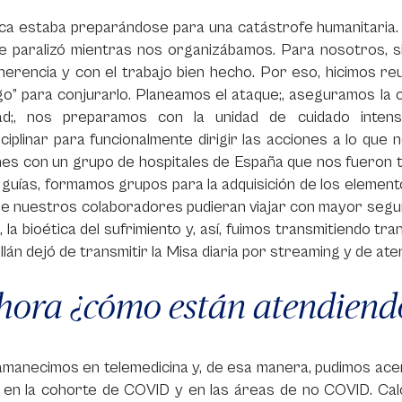
ica estaba preparándose para una catástrofe humanitaria. 
se paralizó mientras nos organizábamos. Para nosotros, 
erencia y con el trabajo bien hecho. Por eso, hicimos reu
o” para conjurarlo. Planeamos el ataque;, aseguramos la c
dad;, nos preparamos con la unidad de cuidado inte
sciplinar para funcionalmente dirigir las acciones a lo q
nes con un grupo de hospitales de España que nos fueron 
guías, formamos grupos para la adquisición de los elemento
e nuestros colaboradores pudieran viajar con mayor seguri
 la bioética del sufrimiento y, así, fuimos transmitiendo tranq
llán dejó de transmitir la Misa diaria por streaming y de ate
hora ¿cómo están atendiend
amanecimos en telemedicina y, de esa manera, pudimos acer
o en la cohorte de COVID y en las áreas de no COVID. Calc