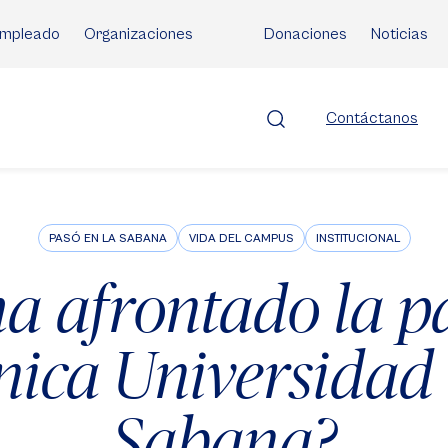
mpleado
Organizaciones
Donaciones
Noticias
Contáctanos
PASÓ EN LA SABANA
VIDA DEL CAMPUS
INSTITUCIONAL
a afrontado la 
ínica Universidad
Sabana?