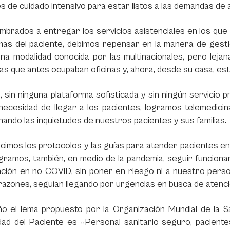
s de cuidado intensivo para estar listos a las demandas de a
mbrados a entregar los servicios asistenciales en los qu
as del paciente, debimos repensar en la manera de gestion
a modalidad conocida por las multinacionales, pero lejan
s que antes ocupaban oficinas y, ahora, desde su casa, est
l, sin ninguna plataforma sofisticada y sin ningún servici
necesidad de llegar a los pacientes, logramos telemedici
nando las inquietudes de nuestros pacientes y sus familias.
cimos los protocolos y las guías para atender pacientes en
ogramos, también, en medio de la pandemia, seguir funcionan
ción en no COVID, sin poner en riesgo ni a nuestro person
razones, seguían llegando por urgencias en busca de atenci
ño el lema propuesto por la Organización Mundial de la S
dad del Paciente es «Personal sanitario seguro, paciente