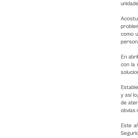
unidade
Acostu
problem
como un
persona
En abri
con la 
solucio
Estable
y así l
de aten
obvias 
Este a
Seguri