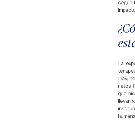
según 
impacto
¿Có
est
La exp
terape
Hoy, he
retos f
que hi
llevar
institu
humana