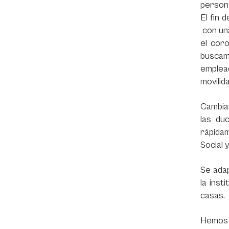
person
El fin 
con una
el cor
buscam
emplead
movilida
Cambiam
las du
rápidam
Social 
Se ada
la inst
casas.
Hemos 