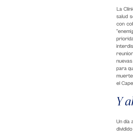
La Clín
salud 
con coh
“enemig
priori
interdi
reunio
nuevas 
para qu
muerte,
el Cape
Y a
Un día 
dividid