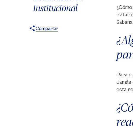
Institucional
¿Cómo s
evitar 
Sabana,
Compartir
¿A
X
Facebook
WhatsApp
pa
Para nu
Jamás c
esta re
¿Có
rea