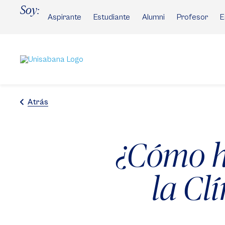
Pasar
Soy:
al
Aspirante
Estudiante
Alumni
Profesor
E
contenido
principal
Atrás
¿Cómo h
la Cl