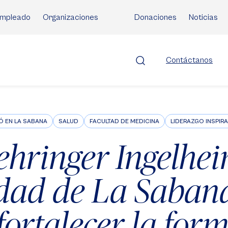
mpleado
Organizaciones
Donaciones
Noticias
Contáctanos
Ó EN LA SABANA
SALUD
FACULTAD DE MEDICINA
LIDERAZGO INSPIR
ehringer Ingelhei
dad de La Saban
fortalecer la for