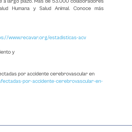
le a largo plazo. Más de 53.000 colaboradores
alud Humana y Salud Animal. Conoce más
ps://www.recavar.org/estadisticas-acv
iento y
ectadas por accidente cerebrovascular en
afectadas-por-accidente-cerebrovascular-en-