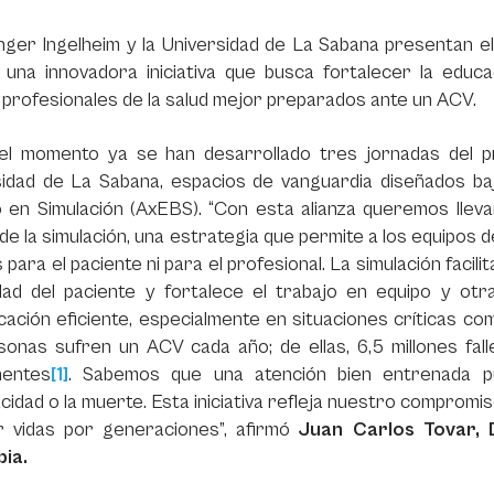
nger Ingelheim y la Universidad de La Sabana presentan 
 una innovadora iniciativa que busca fortalecer la educa
profesionales de la salud mejor preparados ante un ACV.
el momento ya se han desarrollado tres jornadas del p
sidad de La Sabana, espacios de vanguardia diseñados baj
 en Simulación (AxEBS). “
Con esta alianza queremos llevar
de la simulación, una estrategia que permite a los equipos 
 para el paciente ni para el profesional. La simulación facili
dad del paciente y fortalece el trabajo en equipo y otr
ación eficiente, especialmente en situaciones críticas com
sonas sufren un ACV cada año; de ellas, 6,5 millones fal
entes
[1]
. Sabemos que una atención bien entrenada pu
cidad o la muerte. Esta iniciativa refleja nuestro compromi
r vidas por generaciones
”, afirmó
Juan Carlos Tovar, 
ia.