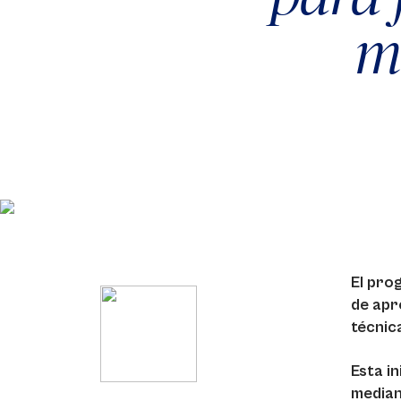
m
El pro
de apr
técnic
Esta i
median