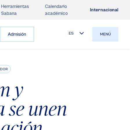
Herramientas
Calendario
Internacional
Sabana
académico
ES
Admisión
MENÚ
ADOR
m y
a se unen
mación