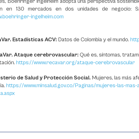
es, Boehringer Ingelheim adopta una perspectiva sostenib
an en 130 mercados en dos unidades de negocio: S
.boehringer-ingelheim.com
Var. Estadísticas ACV:
Datos de Colombia y el mundo.
htt
aVar. Ataque cerebrovascular:
Qué es, síntomas, tratam
itación.
https://www.recavar.org/ataque-cerebrovascular
isterio de Salud y Protección Social.
Mujeres, las más af
ia.
https://www.minsalud.gov.co/Paginas/mujeres-las-mas-
a.aspx