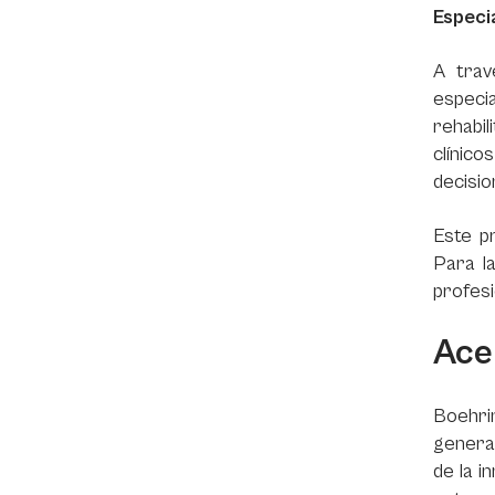
Especi
A trav
especia
rehabil
clínic
decisio
Este p
Para l
profesi
Ace
Boehri
generac
de la i