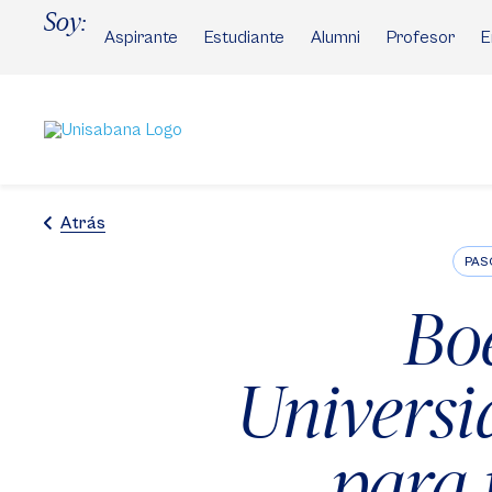
Pasar
Soy:
al
Aspirante
Estudiante
Alumni
Profesor
E
contenido
principal
Atrás
PAS
Bo
Universi
para 