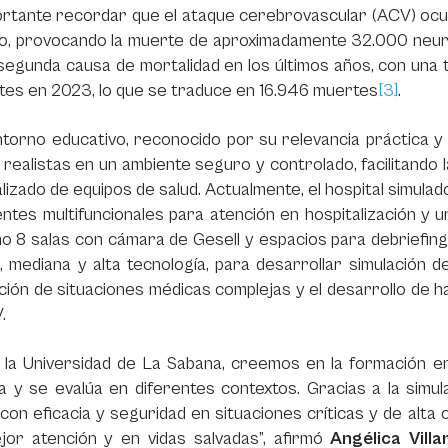
rtante recordar que el ataque cerebrovascular (ACV) ocur
o, provocando la muerte de aproximadamente 32.000 neu
 segunda causa de mortalidad en los últimos años, con una
tes en 2023, lo que se traduce en 16.946 muertes
[3]
.
ntorno educativo, reconocido por su relevancia práctica 
s realistas en un ambiente seguro y controlado, facilitando 
lizado de equipos de salud. Actualmente, el hospital simulad
ntes multifuncionales para atención en hospitalización y u
mo 8 salas con cámara de Gesell y espacios para debriefi
, mediana y alta tecnología, para desarrollar simulación d
ión de situaciones médicas complejas y el desarrollo de ha
.
la Universidad de La Sabana, creemos en la formación en 
a y se evalúa en diferentes contextos. Gracias a la simul
con eficacia y seguridad en situaciones críticas y de alta
jor atención y en vidas salvadas”,
afirmó
Angélica Vill