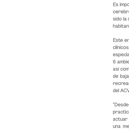
Es impo
cerebr
sido la
habitan
Este e
clínico
especia
6 ambie
así co
de baja
recreac
del ACV
“Desde 
practic
actuar 
una me