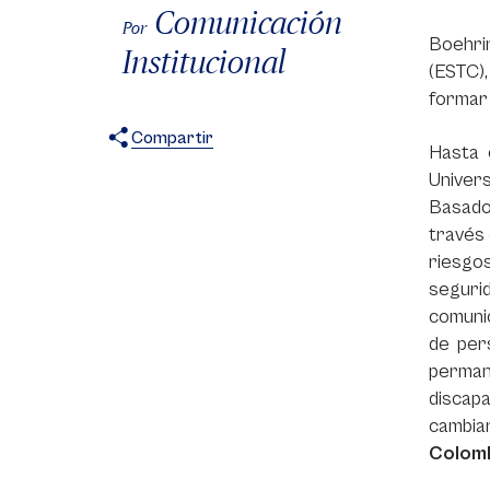
Comunicación
Por
Boehri
Institucional
(ESTC),
formar 
Compartir
Hasta 
X
Facebook
WhatsApp
Univer
Basado
través 
riesgos
seguri
comunic
de per
perman
discapa
cambia
Colomb