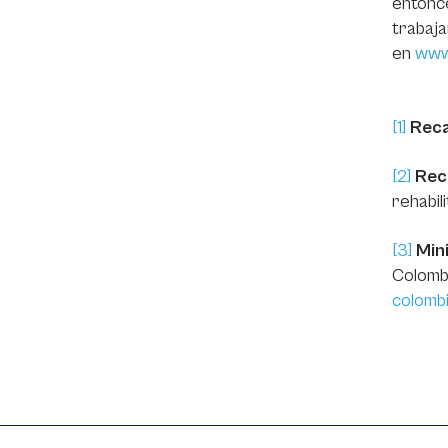
entonc
trabaj
en
www
[1]
Reca
[2]
Rec
rehabil
[3]
Min
Colomb
colombi