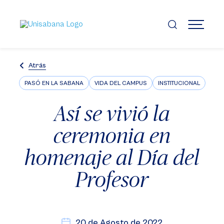
Pasar
al
contenido
MENÚ
principal
Atrás
PASÓ EN LA SABANA
VIDA DEL CAMPUS
INSTITUCIONAL
Así se vivió la
ceremonia en
homenaje al Día del
Profesor
20 de Agosto de 2022