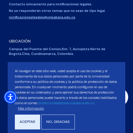
Contacto únicamente para notificaciones legales.
No se responderán otros temas que no sean de tipo legal.
notificacioneslegales@unisabana.edu.co
UBICACIÓN
Campus del Puente del Común,
Km. 7, Autopista Norte de
Bogotá.
Chía, Cundinamarca, Colombia.
Código SNIES 1711
Personería Jurídica:
Resolución 130 del 14 de enero de 1980
.
Al navegar en este sitio web, usted acepta el uso de cookies y el
Ministerio de Educación Nacional.
tratamiento de sus datos personales por parte de la Universidad
conforme a su política de cookies y la política de protección de datos
personales. En cualquier momento podrá configurar el uso de
cookies en su ordenador, y para ejercer sus derechos de protección
de datos personales puede hacerlo a través de los canales habilitados
como el correo
protecciondedatos@unisabana.edu.co
Política de Protección de datos
Más información
Política de Cookies
Derechos Pecuniarios
ACEPTAR
NO, GRACIAS
Copyright 2025 Universidad de La Sabana. Todos los derechos Reservados.