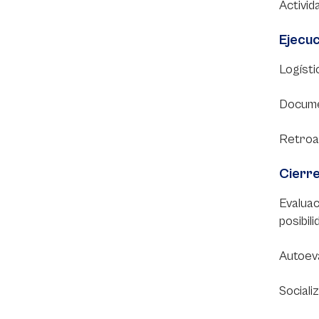
Activid
Ejecuc
Logísti
Documen
Retroal
Cierr
Evaluac
posibil
Autoeva
Socializ