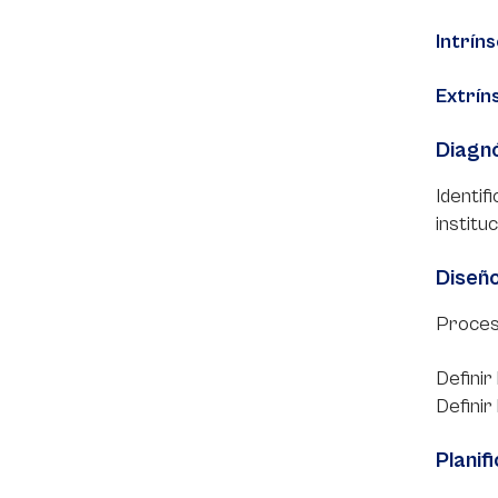
Intrín
Extrín
Diagnó
Identif
institu
Diseño
Proceso
Definir
Definir
Planif