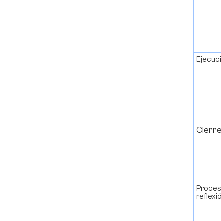
Ejecu
Cier
Proces
reflex