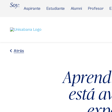
Pasar
Soy:
al
Aspirante
Estudiante
Alumni
Profesor
E
contenido
principal
Atrás
Aprendi
está a
exp