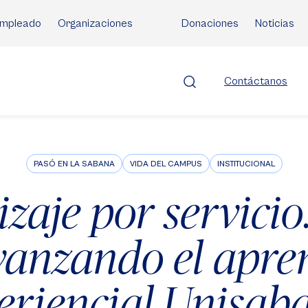
mpleado
Organizaciones
Donaciones
Noticias
Contáctanos
PASÓ EN LA SABANA
VIDA DEL CAMPUS
INSTITUCIONAL
zaje por servici
vanzando el apre
eriencial Unisab