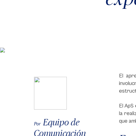
El apr
involu
estruc
El ApS 
la real
Equipo de
que am
Por
Comunicación