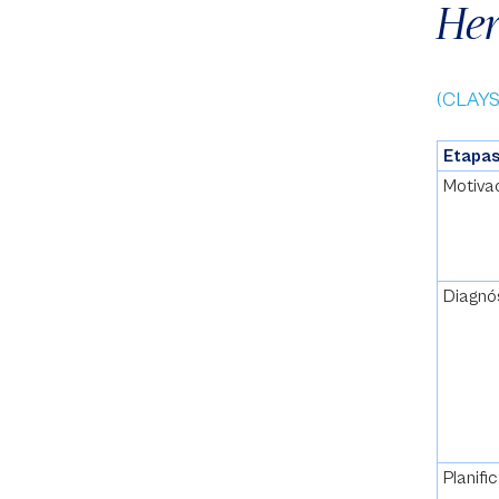
Her
(CLAYSS
Etapa
Motiv
Diagn
Planif