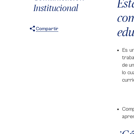
Est
Institucional
com
edu
Compartir
X
Facebook
WhatsApp
Es un
traba
de un
lo c
curri
Comp
apren