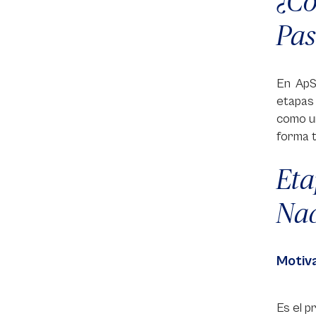
¿C
Pas
En ApS
etapas
como un
forma t
Et
Nac
Motiv
Es el p