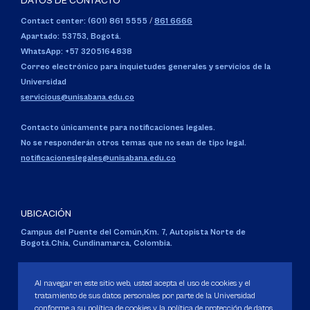
DATOS DE CONTACTO
Contact center: (601) 861 5555
/
861 6666
Apartado: 53753, Bogotá.
WhatsApp: +57 3205164838
Correo electrónico para inquietudes generales y servicios de la
Universidad
servicious@unisabana.edu.co
Contacto únicamente para notificaciones legales.
No se responderán otros temas que no sean de tipo legal.
notificacioneslegales@unisabana.edu.co
UBICACIÓN
Campus del Puente del Común,
Km. 7, Autopista Norte de
Bogotá.
Chía, Cundinamarca, Colombia.
Código SNIES 1711
Personería Jurídica:
Resolución 130 del 14 de enero de 1980
.
Al navegar en este sitio web, usted acepta el uso de cookies y el
Ministerio de Educación Nacional.
tratamiento de sus datos personales por parte de la Universidad
conforme a su política de cookies y la política de protección de datos