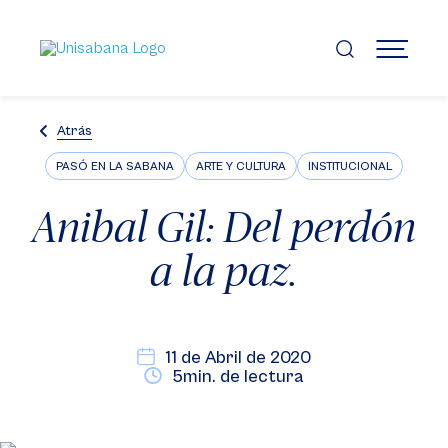
Pasar
al
contenido
MENÚ
principal
Atrás
PASÓ EN LA SABANA
ARTE Y CULTURA
INSTITUCIONAL
Anibal Gil: Del perdón
a la paz.
11 de Abril de 2020
5min. de lectura