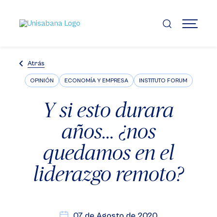
Pasar
al
contenido
MENÚ
principal
Atrás
OPINIÓN
ECONOMÍA Y EMPRESA
INSTITUTO FORUM
Y si esto durara
años… ¿nos
quedamos en el
liderazgo remoto?
07 de Agosto de 2020