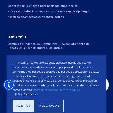
Contacto únicamente para notificaciones legales.
No se responderán otros temas que no sean de tipo legal.
notificacioneslegales@unisabana.edu.co
UBICACIÓN
Campus del Puente del Común,
Km. 7, Autopista Norte de
Bogotá.
Chía, Cundinamarca, Colombia.
Código SNIES 1711
Personería Jurídica:
Resolución 130 del 14 de enero de 1980
.
Al navegar en este sitio web, usted acepta el uso de cookies y el
Ministerio de Educación Nacional.
tratamiento de sus datos personales por parte de la Universidad
conforme a su política de cookies y la política de protección de datos
personales. En cualquier momento podrá configurar el uso de
cookies en su ordenador, y para ejercer sus derechos de protección
de datos personales puede hacerlo a través de los canales habilitados
como el correo
protecciondedatos@unisabana.edu.co
Política de Protección de datos
Más información
Política de Cookies
Derechos Pecuniarios
ACEPTAR
NO, GRACIAS