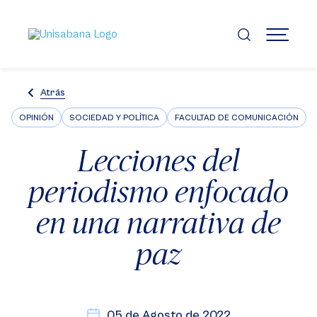
Pasar
al
contenido
MENÚ
principal
Atrás
OPINIÓN
SOCIEDAD Y POLÍTICA
FACULTAD DE COMUNICACIÓN
Lecciones del
periodismo enfocado
en una narrativa de
paz
05 de Agosto de 2022