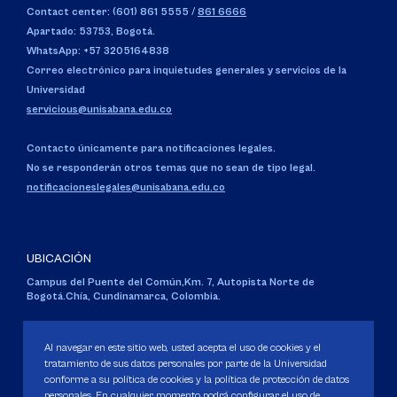
Contact center: (601) 861 5555
/
861 6666
Apartado: 53753, Bogotá.
WhatsApp: +57 3205164838
Correo electrónico para inquietudes generales y servicios de la
Universidad
servicious@unisabana.edu.co
Contacto únicamente para notificaciones legales.
No se responderán otros temas que no sean de tipo legal.
notificacioneslegales@unisabana.edu.co
UBICACIÓN
Campus del Puente del Común,
Km. 7, Autopista Norte de
Bogotá.
Chía, Cundinamarca, Colombia.
Código SNIES 1711
Personería Jurídica:
Resolución 130 del 14 de enero de 1980
.
Al navegar en este sitio web, usted acepta el uso de cookies y el
Ministerio de Educación Nacional.
tratamiento de sus datos personales por parte de la Universidad
conforme a su política de cookies y la política de protección de datos
personales. En cualquier momento podrá configurar el uso de