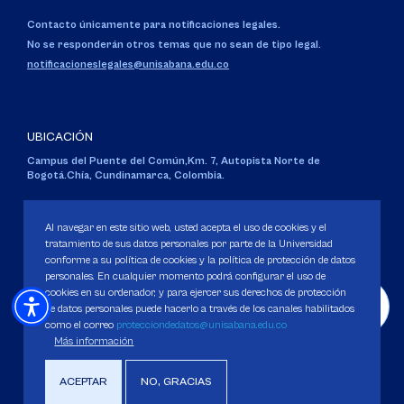
Contacto únicamente para notificaciones legales.
No se responderán otros temas que no sean de tipo legal.
notificacioneslegales@unisabana.edu.co
UBICACIÓN
Campus del Puente del Común,
Km. 7, Autopista Norte de
Bogotá.
Chía, Cundinamarca, Colombia.
Código SNIES 1711
Personería Jurídica:
Resolución 130 del 14 de enero de 1980
.
Al navegar en este sitio web, usted acepta el uso de cookies y el
Ministerio de Educación Nacional.
tratamiento de sus datos personales por parte de la Universidad
conforme a su política de cookies y la política de protección de datos
personales. En cualquier momento podrá configurar el uso de
cookies en su ordenador, y para ejercer sus derechos de protección
de datos personales puede hacerlo a través de los canales habilitados
como el correo
protecciondedatos@unisabana.edu.co
Política de Protección de datos
Más información
Política de Cookies
Derechos Pecuniarios
ACEPTAR
NO, GRACIAS