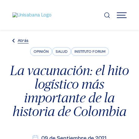
Pasar
al
contenido
MENÚ
principal
Atrás
OPINIÓN
SALUD
INSTITUTO FORUM
La vacunación: el hito
logístico más
importante de la
historia de Colombia
09 de Septiembre de 2021