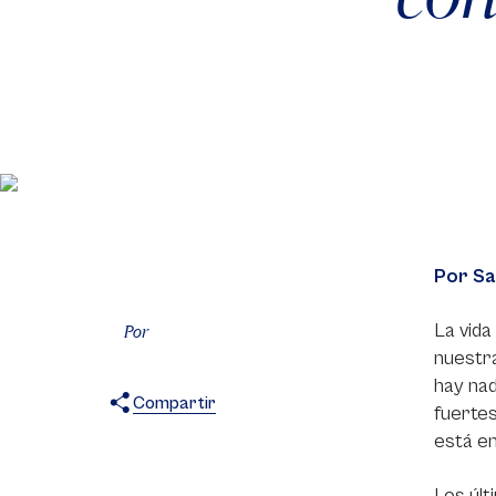
Por Sa
La vida
Por
nuestra
hay nad
Compartir
fuertes
X
Facebook
WhatsApp
está en
Los últ