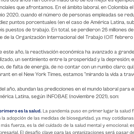
ciales que afrontamos. En el ámbito laboral, en Colombia el
unio 2020, cuando el número de personas empleadas se reduj
diez puntos porcentuales (en el caso de América Latina, subi
is puestos de trabajo. En total, se perdieron 26 millones d
e de la Organización Internacional del Trabajo (OIT febrero 
 este año, la reactivación económica ha avanzado a grand
izado, un sentimiento entre la prosperidad y la depresión;
po, de falta de energía, de no contar con un rumbo claro; q
ant en el New York Times, estamos “mirando la vida a tra
l del año, abundan las predicciones en el mundo laboral para e
érica Latina, según INFOBAE (noviembre 2021), son:
primero es la salud.
La pandemia puso en primer lugar la salud fí
 la adopción de las medidas de bioseguridad, ya muy cotidianas
 más fuerza, es la del cuidado de la salud mental y emocional; e
resarial. El desafío clave para las organizaciones será pasar de u