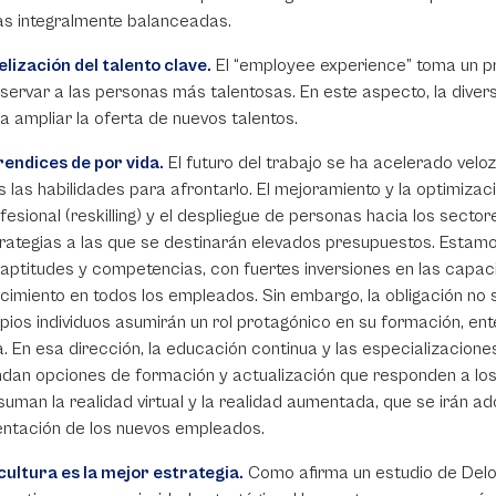
as integralmente balanceadas.
elización del talento clave.
El “employee experience” toma un p
servar a las personas más talentosas. En este aspecto, la divers
a ampliar la oferta de nuevos talentos.
endices de por vida.
El futuro del trabajo se ha acelerado velo
 las habilidades para afrontarlo. El mejoramiento y la optimización
fesional (reskilling) y el despliegue de personas hacia los sect
rategias a las que se destinarán elevados presupuestos. Estam
 aptitudes y competencias, con fuertes inversiones en las capaci
cimiento en todos los empleados. Sin embargo, la obligación no 
pios individuos asumirán un rol protagónico en su formación, e
a. En esa dirección, la educación continua y las especializacione
ndan opciones de formación y actualización que responden a los
suman la realidad virtual y la realidad aumentada, que se irán a
entación de los nuevos empleados.
cultura es la mejor estrategia.
Como afirma un estudio de Deloi