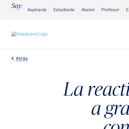
Pasar
Soy:
al
Aspirante
Estudiante
Alumni
Profesor
E
contenido
principal
Atrás
La react
a gr
con