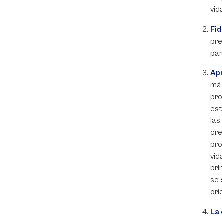
vid
Fid
pre
par
Apr
más
pro
est
las
cre
pro
vid
bri
se 
ori
La 