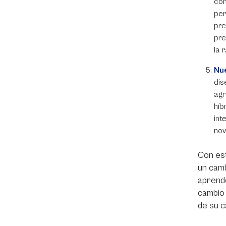
con
per
pre
pre
la 
Nue
dis
agr
híb
int
nov
Con es
un camb
aprende
cambio 
de su c