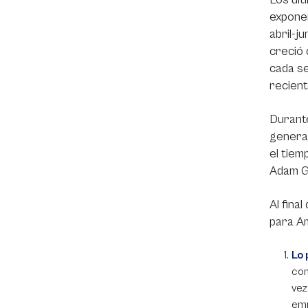
exponen
abril-j
creció 
cada se
recient
Durante
general
el tiem
Adam Gr
Al fina
para Am
Lo 
con
vez
emp