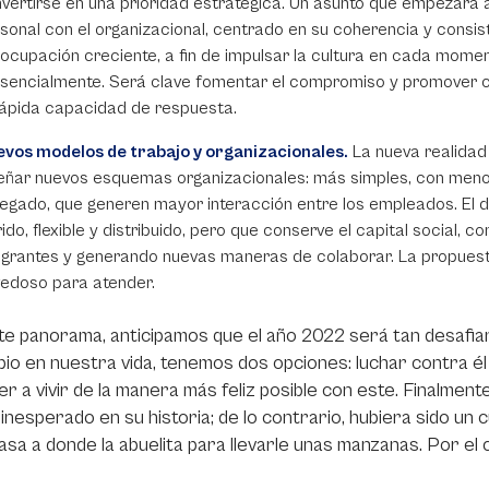
vertirse en una prioridad estratégica. Un asunto que empezará a
sonal con el organizacional, centrado en su coherencia y consis
ocupación creciente, a fin de impulsar la cultura en cada moment
sencialmente. Será clave fomentar el compromiso y promover cad
rápida capacidad de respuesta.
vos modelos de trabajo y organizacionales.
La nueva realidad
eñar nuevos esquemas organizacionales: más simples, con menos
egado, que generen mayor interacción entre los empleados. El d
rido, flexible y distribuido, pero que conserve el capital social, 
egrantes y generando nuevas maneras de colaborar. La propuesta 
edoso para atender.
te panorama, anticipamos que el año 2022 será tan desafi
io en nuestra vida, tenemos dos opciones: luchar contra él
r a vivir de la manera más feliz posible con este. Finalmen
inesperado en su historia; de lo contrario, hubiera sido un 
asa a donde la abuelita para llevarle unas manzanas. Por el 