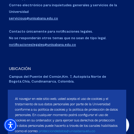
Correo electrónico para inquietudes generales y servicios de la
Universidad
servicious@unisabana.edu.co
Contacto únicamente para notificaciones legales.
No se responderán otros temas que no sean de tipo legal.
notificacioneslegales@unisabana.edu.co
UBICACIÓN
Campus del Puente del Común,
Km. 7, Autopista Norte de
Bogotá.
Chía, Cundinamarca, Colombia.
Código SNIES 1711
Personería Jurídica:
Resolución 130 del 14 de enero de 1980
.
Al navegar en este sitio web, usted acepta el uso de cookies y el
Ministerio de Educación Nacional.
tratamiento de sus datos personales por parte de la Universidad
conforme a su política de cookies y la política de protección de datos
personales. En cualquier momento podrá configurar el uso de
cookies en su ordenador, y para ejercer sus derechos de protección
de datos personales puede hacerlo a través de los canales habilitados
como el correo
protecciondedatos@unisabana.edu.co
Política de Protección de datos