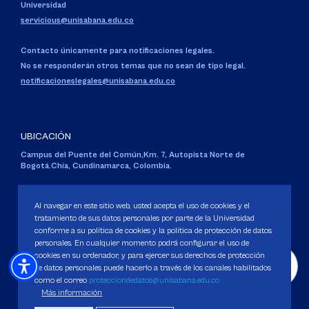
Universidad
servicious@unisabana.edu.co
Contacto únicamente para notificaciones legales.
No se responderán otros temas que no sean de tipo legal.
notificacioneslegales@unisabana.edu.co
UBICACIÓN
Campus del Puente del Común,
Km. 7, Autopista Norte de
Bogotá.
Chía, Cundinamarca, Colombia.
Código SNIES 1711
Personería Jurídica:
Resolución 130 del 14 de enero de 1980
.
Al navegar en este sitio web, usted acepta el uso de cookies y el
Ministerio de Educación Nacional.
tratamiento de sus datos personales por parte de la Universidad
conforme a su política de cookies y la política de protección de datos
personales. En cualquier momento podrá configurar el uso de
cookies en su ordenador, y para ejercer sus derechos de protección
de datos personales puede hacerlo a través de los canales habilitados
como el correo
protecciondedatos@unisabana.edu.co
Política de Protección de datos
Más información
Política de Cookies