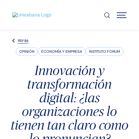
Pasar
al
contenido
MENÚ
principal
Atrás
OPINIÓN
ECONOMÍA Y EMPRESA
INSTITUTO FORUM
Innovación y
transformación
digital: ¿las
organizaciones lo
tienen tan claro como
lo pronuncian?