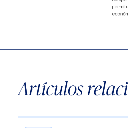
permite
económi
Artículos rela