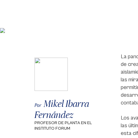
La pand
de crea
aislami
las mir
permiti
desarro
Mikel Ibarra
contaba
Por
Fernández
Los ava
PROFESOR DE PLANTA EN EL
las últ
INSTITUTO FORUM
esta ci