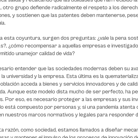
 otro grupo defiende radicalmente el respeto a los derech
ones, y sostienen que las patentes deben mantenerse, pes
ia.
a esta coyuntura, surgen dos preguntas: ¿vale la pena sost
s?, ¿cómo recompensar a aquellas empresas e investigador
mitido unamejor calidad de vida?
sario entender que las sociedades modernas deben su avanc
 la universidad y la empresa. Esta última es la quematerializ
población acceda a bienes y servicios innovadores y de calid
a. Aunque este modelo dista mucho de ser perfecto, ha perm
s. Por eso, es necesario proteger a las empresas y sus in
o está compuesto por personas y, si una pandemia atenta 
n nuestros marcos normativos y legales para responder de
a razón, como sociedad, estamos llamados a diseñar mecan
ar y mantener el impulso de los procesos de innovación de 