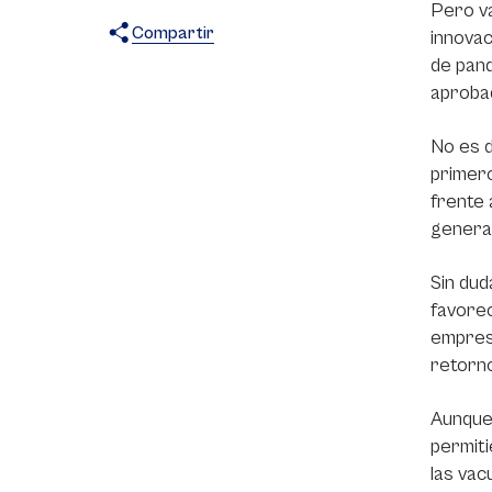
Pero va
Compartir
innovac
de pand
X
Facebook
WhatsApp
aprobad
No es d
primer
frente 
generar
Sin dud
favorec
empresa
retorno
Aunque 
permiti
las vac