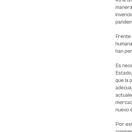
manera,
invenci
pandem
Frente 
humana
han per
Es nece
Estado,
que la 
adecuad
actuale
mercad
nuevo e
Por est
compens