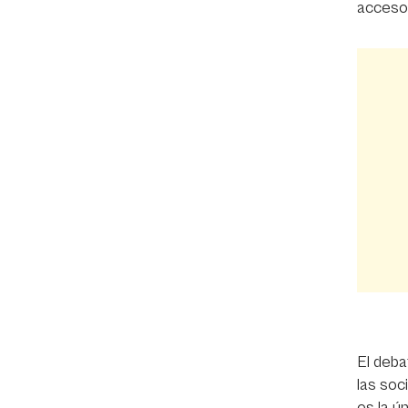
acceso 
El deba
las soc
es la ú