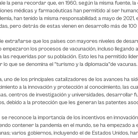
le la pena recordar que, en 1960, según la misma fuente, l
iones médicas y farmacéuticas han permitido al ser humano
emia, han tenido la misma responsabilidad; a mayo de 2021,
as, pero detrás de estas vienen en desarrollo más de 100 
e extrañarse que los países con mayores niveles de desarro
o empezaron los procesos de vacunación, incluso llegando
a las requeridas por su población. Esto les ha permitido lide
 lo que se denomina el "turismo y la diplomacia"de vacunas.
a, uno de los principales catalizadores de los avances ha sid
imiento a la innovación y protección al conocimiento, las cu
s, centros de investigación y universidades, desarrollar 
s, debido a la protección que les generan las patentes asoc
se reconoce la importancia de los incentivos en innovación
endo contener la pandemia en el mundo, se ha empezado a eva
unas; varios gobiernos, incluyendo el de Estados Unidos, han 