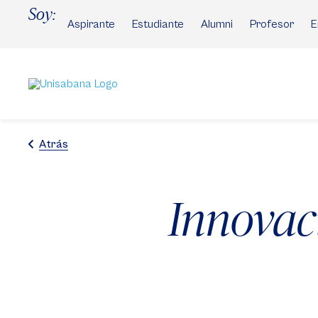
Pasar
Soy:
al
Aspirante
Estudiante
Alumni
Profesor
E
contenido
principal
Atrás
Innovac