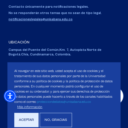
Contacto únicamente para notificaciones legales.
No se responderán otros temas que no sean de tipo legal.
notificacioneslegales@unisabana.edu.co
UBICACIÓN
Campus del Puente del Común,
Km. 7, Autopista Norte de
Bogotá.
Chía, Cundinamarca, Colombia.
Código SNIES 1711
Personería Jurídica:
Resolución 130 del 14 de enero de 1980
.
Al navegar en este sitio web, usted acepta el uso de cookies y el
Ministerio de Educación Nacional.
tratamiento de sus datos personales por parte de la Universidad
conforme a su política de cookies y la política de protección de datos
personales. En cualquier momento podrá configurar el uso de
cookies en su ordenador, y para ejercer sus derechos de protección
de datos personales puede hacerlo a través de los canales habilitados
como el correo
protecciondedatos@unisabana.edu.co
Política de Protección de datos
Más información
Política de Cookies
Derechos Pecuniarios
ACEPTAR
NO, GRACIAS