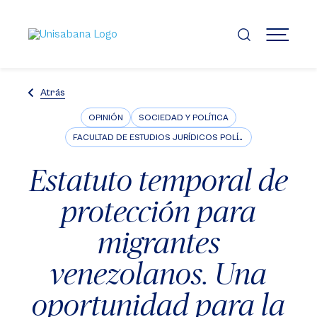
Pasar
al
contenido
MENÚ
principal
Atrás
OPINIÓN
SOCIEDAD Y POLÍTICA
FACULTAD DE ESTUDIOS JURÍDICOS POLÍTICOS E INTERNACIONALES
Estatuto temporal de
protección para
migrantes
venezolanos. Una
oportunidad para la