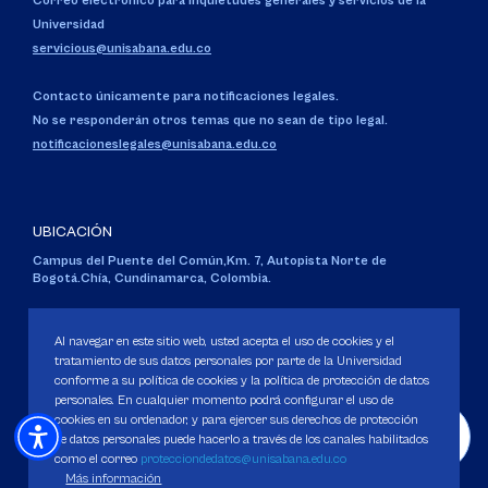
Correo electrónico para inquietudes generales y servicios de la
Universidad
servicious@unisabana.edu.co
Contacto únicamente para notificaciones legales.
No se responderán otros temas que no sean de tipo legal.
notificacioneslegales@unisabana.edu.co
UBICACIÓN
Campus del Puente del Común,
Km. 7, Autopista Norte de
Bogotá.
Chía, Cundinamarca, Colombia.
Código SNIES 1711
Personería Jurídica:
Resolución 130 del 14 de enero de 1980
.
Al navegar en este sitio web, usted acepta el uso de cookies y el
Ministerio de Educación Nacional.
tratamiento de sus datos personales por parte de la Universidad
conforme a su política de cookies y la política de protección de datos
personales. En cualquier momento podrá configurar el uso de
cookies en su ordenador, y para ejercer sus derechos de protección
de datos personales puede hacerlo a través de los canales habilitados
como el correo
protecciondedatos@unisabana.edu.co
Política de Protección de datos
Más información