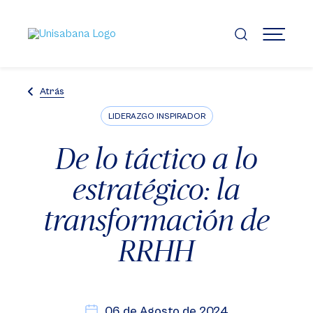
Pasar
al
contenido
MENÚ
principal
Atrás
LIDERAZGO INSPIRADOR
De lo táctico a lo
estratégico: la
transformación de
RRHH
06 de Agosto de 2024