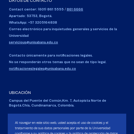
DATOS DE CONTACTO
Contact center: (601) 861 5555
/
861 6666
Apartado: 53753, Bogotá.
WhatsApp: +57 3205164838
Correo electrónico para inquietudes generales y servicios de la
Universidad
servicious@unisabana.edu.co
Contacto únicamente para notificaciones legales.
No se responderán otros temas que no sean de tipo legal.
notificacioneslegales@unisabana.edu.co
UBICACIÓN
Campus del Puente del Común,
Km. 7, Autopista Norte de
Bogotá.
Chía, Cundinamarca, Colombia.
Código SNIES 1711
Personería Jurídica:
Resolución 130 del 14 de enero de 1980
.
Al navegar en este sitio web, usted acepta el uso de cookies y el
Ministerio de Educación Nacional.
tratamiento de sus datos personales por parte de la Universidad
conforme a su política de cookies y la política de protección de datos