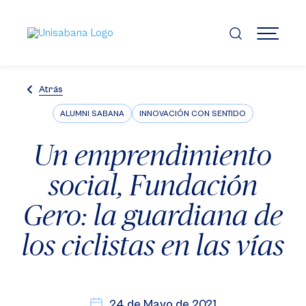
Pasar
al
contenido
MENÚ
principal
Atrás
ALUMNI SABANA
INNOVACIÓN CON SENTIDO
Un emprendimiento
social, Fundación
Gero: la guardiana de
los ciclistas en las vías
24 de Mayo de 2021