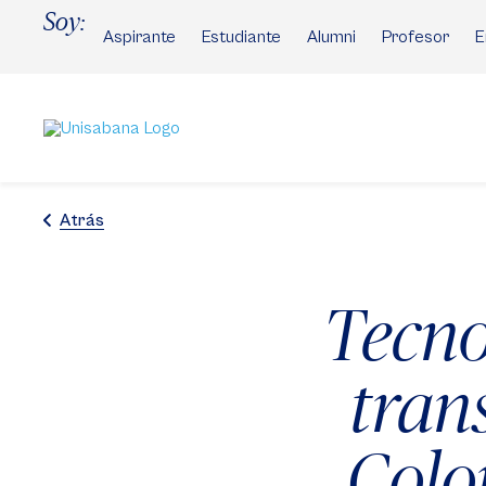
Pasar
Soy:
al
Aspirante
Estudiante
Alumni
Profesor
E
contenido
principal
Atrás
Tecno
tran
Colo