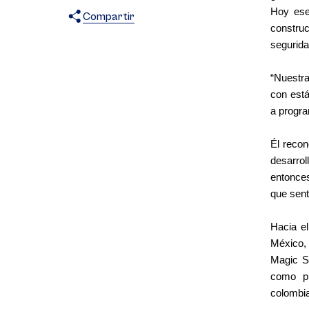
Hoy ese
Compartir
construc
X
Facebook
WhatsApp
segurida
“Nuestra
con está
a progra
Él recon
desarrol
entonces
que sent
Hacia el
México, 
Magic S
como pr
colombia