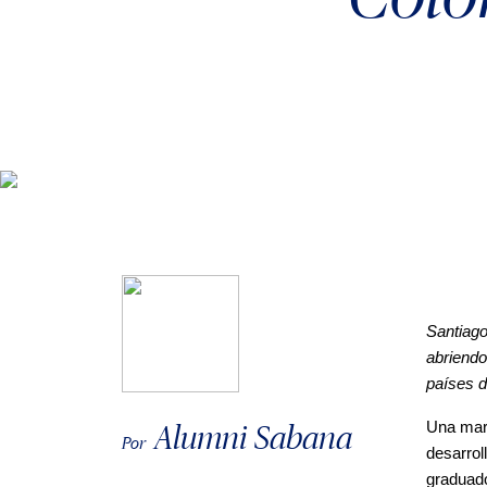
Santiag
abriendo
países d
Alumni Sabana
Una mari
Por
desarrol
graduado