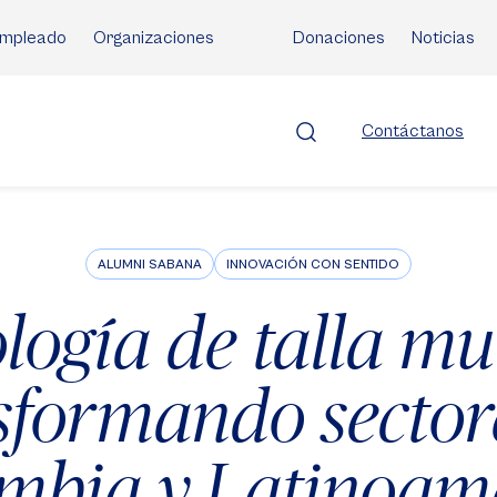
mpleado
Organizaciones
Donaciones
Noticias
Contáctanos
ALUMNI SABANA
INNOVACIÓN CON SENTIDO
logía de talla mu
sformando sector
mbia y Latinoam