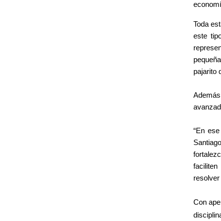
economía
Toda est
este tip
represen
pequeña,
pajarito
Además,
avanzadas
“En ese
Santiago
fortalez
facilite
resolver
Con apen
discipli