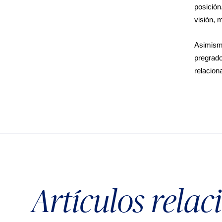
posición
visión, 
Asimismo
pregrado
relacion
Artículos rela