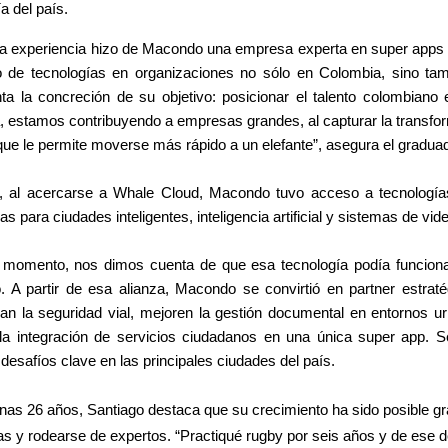
 del país.
a experiencia hizo de Macondo una empresa experta en super apps y
o de tecnologías en organizaciones no sólo en Colombia, sino tamb
ta la concreción de su objetivo: posicionar el talento colombiano
 estamos contribuyendo a empresas grandes, al capturar la transform
 que le permite moverse más rápido a un elefante”, asegura el graduad
 al acercarse a Whale Cloud, Macondo tuvo acceso a tecnologías 
 para ciudades inteligentes, inteligencia artificial y sistemas de video
 momento, nos dimos cuenta de que esa tecnología podía funcionar
. A partir de esa alianza, Macondo se convirtió en partner estraté
can la seguridad vial, mejoren la gestión documental en entornos urba
n la integración de servicios ciudadanos en una única super app. S
 desafíos clave en las principales ciudades del país.
as 26 años, Santiago destaca que su crecimiento ha sido posible gra
nas y rodearse de expertos. “Practiqué rugby por seis años y de ese 