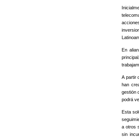
Inicialm
telecomu
acciones
inversio
Latinoam
En alia
principa
trabajam
A partir
han crea
gestión 
podrá ve
Esta sol
seguimie
a otros 
sin incu