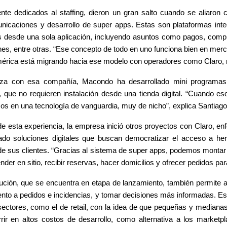
ente dedicados al staffing, dieron un gran salto cuando se aliaron
nicaciones y desarrollo de super apps. Estas son plataformas integ
 desde una sola aplicación, incluyendo asuntos como pagos, compra
nes, entre otras. “Ese concepto de todo en uno funciona bien en mer
érica está migrando hacia ese modelo con operadores como Claro, 
nza con esa compañía, Macondo ha desarrollado mini programas: a
l, que no requieren instalación desde una tienda digital. “Cuando e
os en una tecnología de vanguardia, muy de nicho”, explica Santiago
 de esta experiencia, la empresa inició otros proyectos con Claro, en
do soluciones digitales que buscan democratizar el acceso a herra
de sus clientes. “Gracias al sistema de super apps, podemos montar a 
nder en sitio, recibir reservas, hacer domicilios y ofrecer pedidos para
ución, que se encuentra en etapa de lanzamiento, también permite a 
nto a pedidos e incidencias, y tomar decisiones más informadas. Est
sectores, como el de retail, con la idea de que pequeñas y median
rrir en altos costos de desarrollo, como alternativa a los marketpl