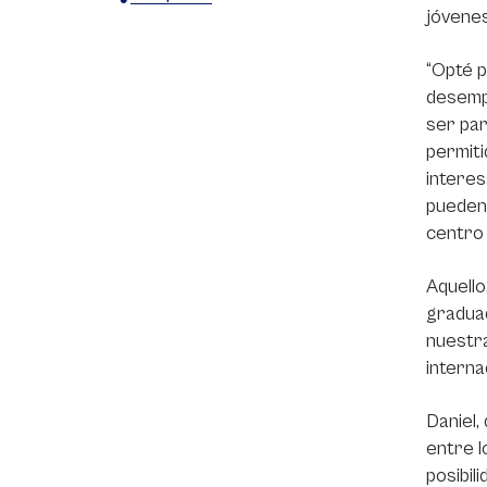
jóvenes
X
Facebook
WhatsApp
“Opté p
desempe
ser par
permiti
interes
pueden 
centro 
Aquello
graduad
nuestra
interna
Daniel,
entre l
posibil