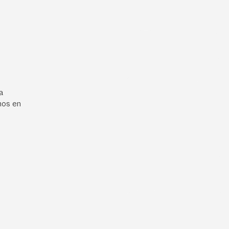
a
mos en