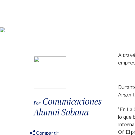
A travé
empresa
Durante
Argent
Comunicaciones
Por
“En La 
Alumni Sabana
lo que 
Interna
Of. El 
Compartir