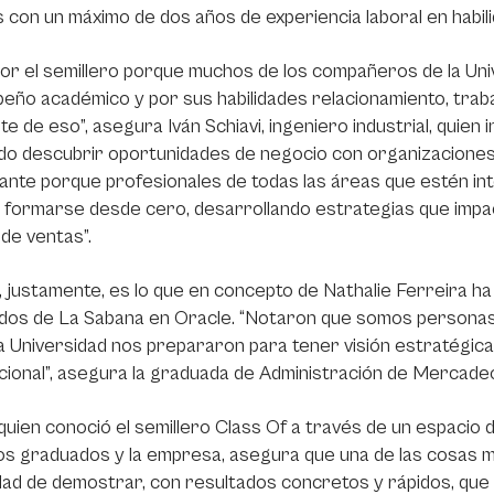
 con un máximo de dos años de experiencia laboral en habil
or el semillero porque muchos de los compañeros de la Uni
ño académico y por sus habilidades relacionamiento, traba
te de eso”, asegura Iván Schiavi, ingeniero industrial, quien i
do descubrir oportunidades de negocio con organizaciones 
ante porque profesionales de todas las áreas que estén int
formarse desde cero, desarrollando estrategias que impac
de ventas”.
, justamente, es lo que en concepto de Nathalie Ferreira ha m
os de La Sabana en Oracle. “Notaron que somos personas c
 Universidad nos prepararon para tener visión estratégica
cional”, asegura la graduada de Administración de Mercadeo
 quien conoció el semillero Class Of a través de un espacio 
os graduados y la empresa, asegura que una de las cosas má
idad de demostrar, con resultados concretos y rápidos, que