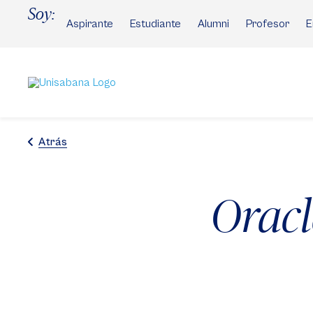
Pasar
Soy:
al
Aspirante
Estudiante
Alumni
Profesor
E
contenido
principal
Atrás
Oracl