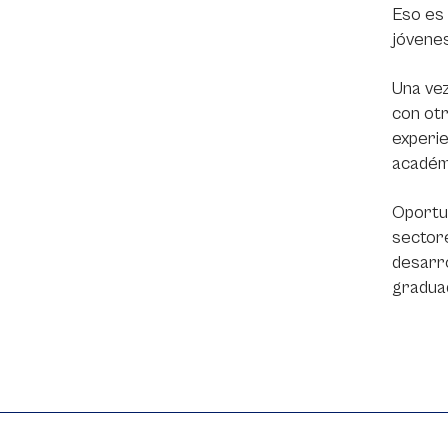
Eso es
jóvenes
Una vez
con otr
experie
académi
Oportun
sectore
desarro
gradua