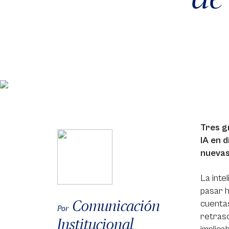
Tres g
IA en 
nuevas
La inte
pasar h
Comunicación
cuentas
Por
retraso
Institucional