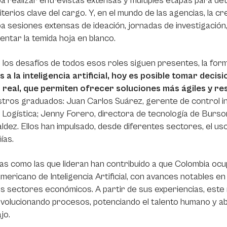
ba realizar entrevistas extensas y múltiples etapas para det
riterios clave del cargo. Y, en el mundo de las agencias, la
ba sesiones extensas de ideación, jornadas de investigación
entar la temida hoja en blanco.
los desafíos de todos esos roles siguen presentes, la fo
 a la inteligencia artificial, hoy es posible tomar deci
 real, que permiten ofrecer soluciones más ágiles y res
tros graduados: Juan Carlos Suárez, gerente de control in
 Logística; Jenny Forero, directora de tecnología de Burso
ldez. Ellos han impulsado, desde diferentes sectores, el u
ías.
ivas como las que lideran han contribuido a que Colombia ocup
mericano de Inteligencia Artificial, con avances notables e
s sectores económicos. A partir de sus experiencias, este re
volucionando procesos, potenciando el talento humano y a
jo.