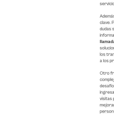
servicio
Además,
clave. 
dudas s
informa
llamad
solucio
los tra
a los p
Otro fr
complej
desafío
ingresa
visitas
mejorar
persona