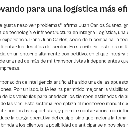
ovando para una logística más ef
e gusta resolver problemas", afirma Juan Carlos Suárez, 
a de tecnología e infraestructura en Integra Logística, una
 experiencia. Para Juan Carlos, socio de la compañía, la te
frentar los desafíos del sector. En su criterio, este es un fac
cia en un entorno altamente competitivo, en el que Integra
de una red de más de mil transportistas independientes qu
empresas.
rporación de inteligencia artificial ha sido una de las apue
ones. Por un lado, la IA les ha permitido mejorar la visibilida
 de los vehículos para predecir los tiempos estimados de a
de las vías. Este sistema reemplaza el monitoreo manual q
te con los transportistas, y permite contar ahora con info
duce la carga operativa del equipo, sino que mejora la toma d
 brinda a los clientes la posibilidad de anticiparse a posible