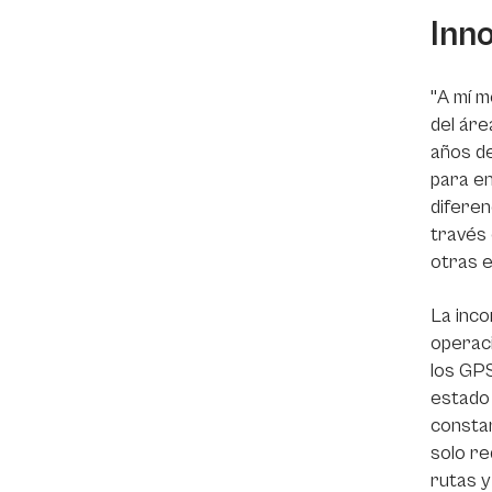
Inn
"A mí m
del áre
años de
para en
diferen
través 
otras 
La inco
operaci
los GPS
estado 
constan
solo re
rutas y