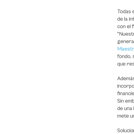
Todas e
de la i
con el 
"Nuestr
generar
Maestr
fondo, 
que res
Además 
incorpo
financi
Sin emb
de una 
mete un
Solucio