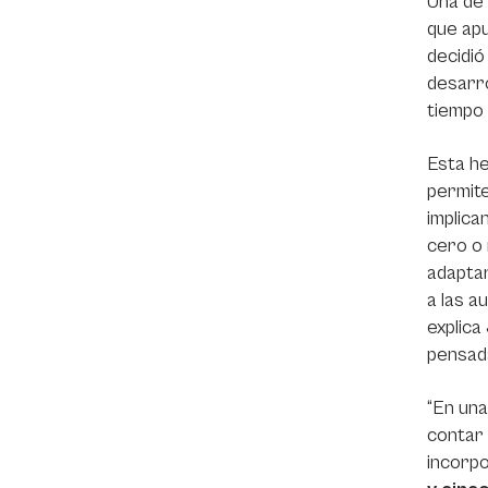
Una de 
que apu
decidió
desarro
tiempo 
Esta he
permite
implica
cero o 
adaptar
a las a
explica
pensada
“En una
contar 
incorpo