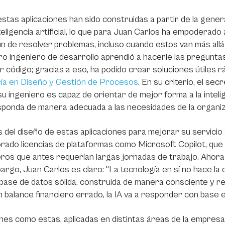
stas aplicaciones han sido construidas a partir de la gen
nteligencia artificial, lo que para Juan Carlos ha empodera
fin de resolver problemas, incluso cuando estos van más allá
o ingeniero de desarrollo aprendió a hacerle las preguntas c
 código; gracias a eso, ha podido crear soluciones útiles r
ía en Diseño y Gestión de Procesos
. En su criterio, el se
su ingeniero es capaz de orientar de mejor forma a la intelig
ponda de manera adecuada a las necesidades de la organiz
del diseño de estas aplicaciones para mejorar su servicio a
rado licencias de plataformas como Microsoft Copilot, que 
eros que antes requerían largas jornadas de trabajo. Ahora
argo, Juan Carlos es claro: "La tecnología en sí no hace la 
base de datos sólida, construida de manera consciente y re
 balance financiero errado, la IA va a responder con base e
nes como estas, aplicadas en distintas áreas de la empresa,