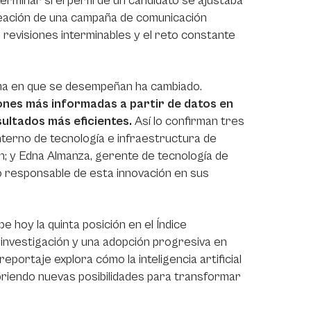
erminar si el perfil de un candidato se ajustaba
 creación de una campaña de comunicación
, revisiones interminables y el reto constante
rma en que se desempeñan ha cambiado.
siones más informadas a partir de datos en
ultados más eficientes.
Así lo confirman tres
terno de tecnología e infraestructura de
n; y Edna Almanza, gerente de tecnología de
so responsable de esta innovación en sus
e hoy la quinta posición en el Índice
n investigación y una adopción progresiva en
portaje explora cómo la inteligencia artificial
briendo nuevas posibilidades para transformar