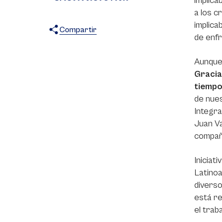
implica
a los c
implica
Compartir
de enfr
X
Facebook
WhatsApp
Aunque 
Gracias
tiempo
de nues
Integra
Juan Va
compañ
Iniciat
Latinoa
diverso
está re
el traba