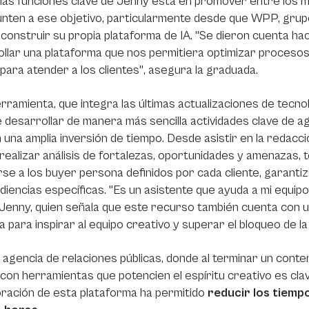
las funciones clave de Jenny está en promover entre los 
nten a ese objetivo, particularmente desde que WPP, grupo
 construir su propia plataforma de IA. "Se dieron cuenta 
llar una plataforma que nos permitiera optimizar procesos
para atender a los clientes", asegura la graduada.
rramienta, que integra las últimas actualizaciones de tecn
 desarrollar de manera más sencilla actividades clave de 
n una amplia inversión de tiempo. Desde asistir en la redac
realizar análisis de fortalezas, oportunidades y amenazas, 
se a los buyer persona definidos por cada cliente, garanti
udiencias específicas. "Es un asistente que ayuda a mi equipo 
 Jenny, quien señala que este recurso también cuenta con 
 para inspirar al equipo creativo y superar el bloqueo de la
 agencia de relaciones públicas, donde al terminar un conte
con herramientas que potencien el espíritu creativo es clave
ración de esta plataforma ha permitido
reducir los tiemp