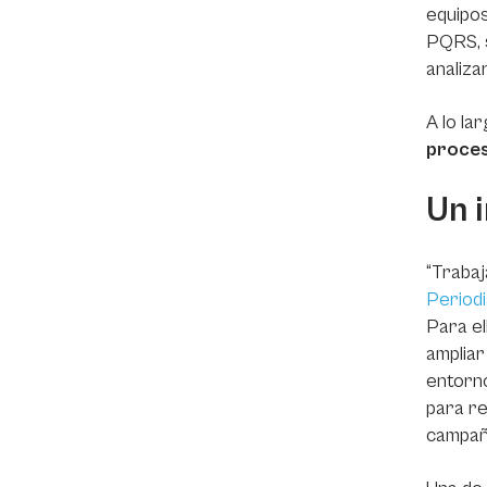
equipo
PQRS, s
analiza
A lo la
proces
Un i
“Traba
Period
Para el
ampliar
entorno
para re
campañ