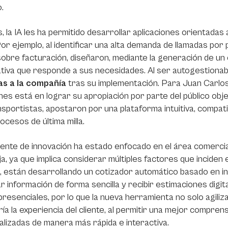
.
 la IA les ha permitido desarrollar aplicaciones orientadas
Por ejemplo, al identificar una alta demanda de llamadas por
obre facturación, diseñaron, mediante la generación de un 
tiva que responde a sus necesidades. Al ser autogestiona
as a la compañía
tras su implementación. Para Juan Carlos,
nes está en lograr su apropiación por parte del público obje
nsportistas, apostaron por una plataforma intuitiva, compati
rocesos de última milla.
ente de innovación ha estado enfocado en el área comercial
a, ya que implica considerar múltiples factores que inciden 
, están desarrollando un cotizador automático basado en intel
r información de forma sencilla y recibir estimaciones digi
 presenciales, por lo que la nueva herramienta no solo agiliz
ía la experiencia del cliente, al permitir una mejor compre
lizadas de manera más rápida e interactiva.