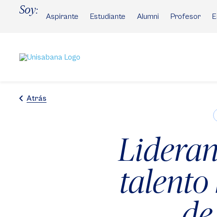
Pasar
Soy:
al
Aspirante
Estudiante
Alumni
Profesor
E
contenido
principal
Atrás
Lideran
talento
de