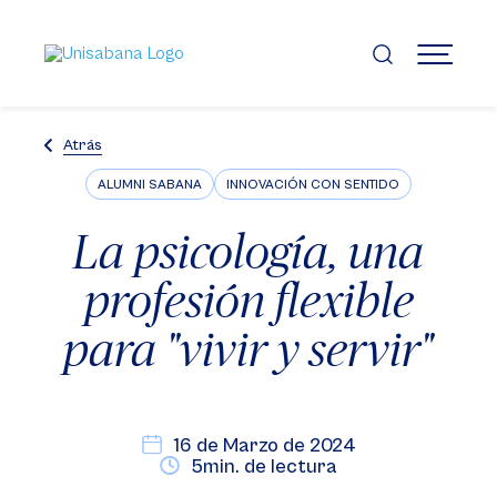
Pasar
al
contenido
MENÚ
principal
Atrás
ALUMNI SABANA
INNOVACIÓN CON SENTIDO
La psicología, una
profesión flexible
para "vivir y servir"
16 de Marzo de 2024
5min. de lectura