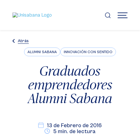
Pasar
al
contenido
MENÚ
principal
Atrás
ALUMNI SABANA
INNOVACIÓN CON SENTIDO
Graduados
emprendedores
Alumni Sabana
13 de Febrero de 2016
5 min. de lectura