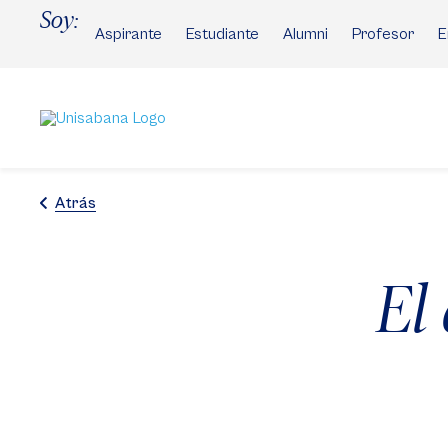
Pasar
Soy:
al
Aspirante
Estudiante
Alumni
Profesor
E
contenido
principal
Atrás
El