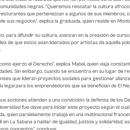
comunidades negras. “Queremos rescatar la cultura afroco
 resturantes que pertenezcan a algunos de sus miembros, c
o de sus negocios”, explica la graduada, quien reside en Mon
o, para difundir su cultura, avanzan en la creación de curs
idea de que estos sean liderados por artistas de aquella pob
.
 como ejerzo el Derecho”, explica Mabel, quien viaja const
ades. Sin embargo, cuando se encuentra en su lugar de res
nses que lideran proyectos sociales para gestionar alianzas
a legal para los emprendedores que se benefician de El N
us acciones atienden a una convicción: la defensa de los D
niversidad fue clave para iniciar este proyecto según el cual 
a, quien paralelamente trabaja en una multinacional frances
í en La Sabana a hablar de igualdad, justicia y solidaridad, 
sos conceptos”, concluye.