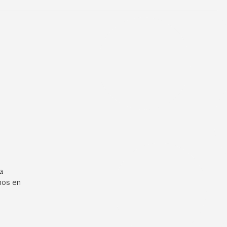
a
mos en