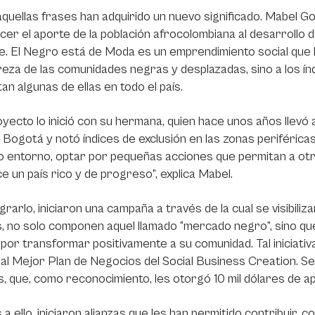
quellas frases han adquirido un nuevo significado. Mabel G
er el aporte de la población afrocolombiana al desarrollo de
e. El Negro está de Moda es un emprendimiento social que bu
eza de las comunidades negras y desplazadas, sino a los índ
an algunas de ellas en todo el país.
yecto lo inició con su hermana, quien hace unos años llevó
 Bogotá y notó índices de exclusión en las zonas periférica
 entorno, optar por pequeñas acciones que permitan a otro
e un país rico y de progreso”, explica Mabel.
grarlo, iniciaron una campaña a través de la cual se visibil
, no solo componen aquel llamado “mercado negro”, sino que 
 por transformar positivamente a su comunidad. Tal iniciativ
al Mejor Plan de Negocios del Social Business Creation. S
s, que, como reconocimiento, les otorgó 10 mil dólares de
 a ello, iniciaron alianzas que les han permitido contribuir