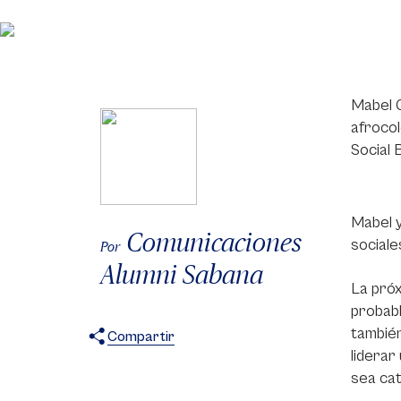
Mabel G
afrocol
Social 
Mabel 
Comunicaciones
sociale
Por
Alumni Sabana
La próx
probabl
también
Compartir
liderar
X
Facebook
WhatsApp
sea cat