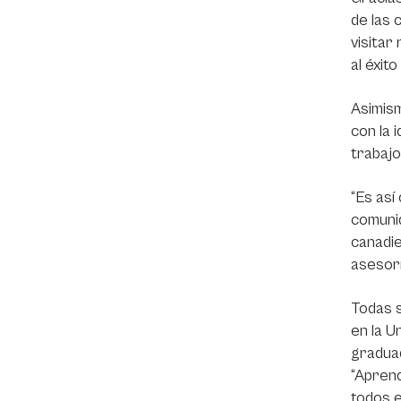
de las 
visitar
al éxit
Asimism
con la 
trabajo
“Es así
comunid
canadie
asesorí
Todas s
en la U
graduad
“Aprend
todos e