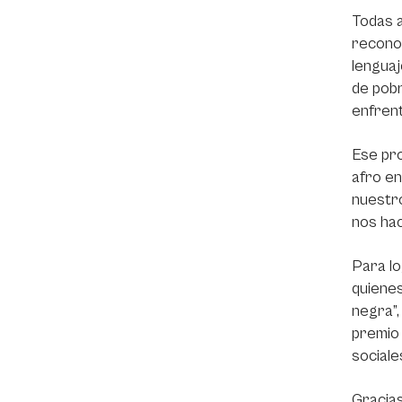
Todas a
reconoc
lenguaj
de pobr
enfrent
Ese pro
afro en
nuestro
nos hac
Para lo
quienes
negra”,
premio 
sociale
Gracias