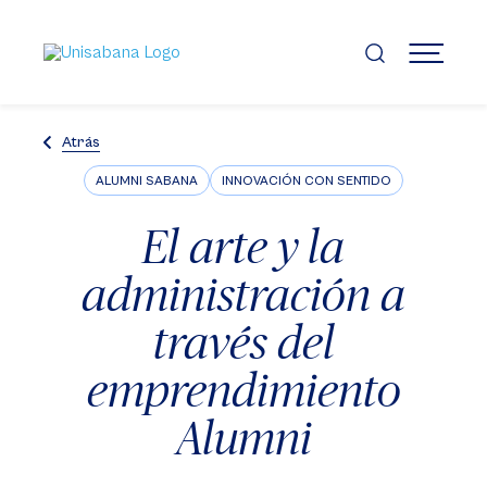
Pasar
al
contenido
MENÚ
principal
Atrás
ALUMNI SABANA
INNOVACIÓN CON SENTIDO
El arte y la
administración a
través del
emprendimiento
Alumni