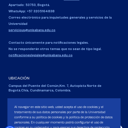
Apartado: 53753, Bogotá.
WhatsApp: +57 3205164838
Correo electrónico para inquietudes generales y servicios de la
Universidad
servicious@unisabana.edu.co
Contacto únicamente para notificaciones legales.
No se responderán otros temas que no sean de tipo legal.
notificacioneslegales@unisabana.edu.co
UBICACIÓN
Campus del Puente del Común,
Km. 7, Autopista Norte de
Bogotá.
Chía, Cundinamarca, Colombia.
Código SNIES 1711
Personería Jurídica:
Resolución 130 del 14 de enero de 1980
.
Al navegar en este sitio web, usted acepta el uso de cookies y el
Ministerio de Educación Nacional.
tratamiento de sus datos personales por parte de la Universidad
conforme a su política de cookies y la política de protección de datos
personales. En cualquier momento podrá configurar el uso de
cookies en su ordenador, y para ejercer sus derechos de protección