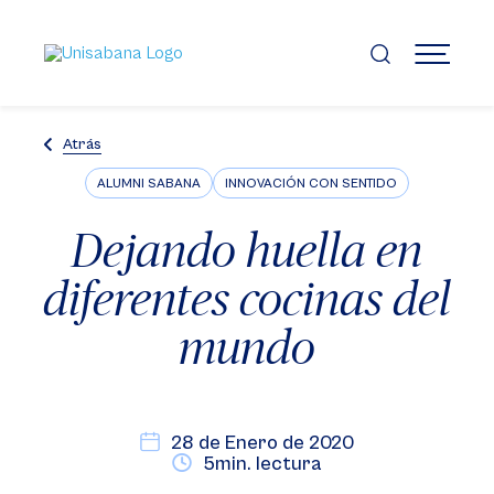
Pasar
al
contenido
MENÚ
principal
Atrás
ALUMNI SABANA
INNOVACIÓN CON SENTIDO
Dejando huella en
diferentes cocinas del
mundo
28 de Enero de 2020
5min. lectura