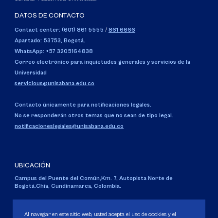
DATOS DE CONTACTO
Contact center: (601) 861 5555
/
861 6666
Apartado: 53753, Bogotá.
WhatsApp: +57 3205164838
Correo electrónico para inquietudes generales y servicios de la
Universidad
servicious@unisabana.edu.co
Contacto únicamente para notificaciones legales.
No se responderán otros temas que no sean de tipo legal.
notificacioneslegales@unisabana.edu.co
UBICACIÓN
Campus del Puente del Común,
Km. 7, Autopista Norte de
Bogotá.
Chía, Cundinamarca, Colombia.
Código SNIES 1711
Personería Jurídica:
Resolución 130 del 14 de enero de 1980
.
Al navegar en este sitio web, usted acepta el uso de cookies y el