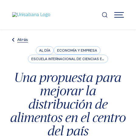
Pasar
al
contenido
MENÚ
principal
Atrás
AL DÍA
ECONOMÍA Y EMPRESA
ESCUELA INTERNACIONAL DE CIENCIAS ECONÓMICAS Y ADMINISTRATIVAS
Una propuesta para
mejorar la
distribución de
alimentos en el centro
del país