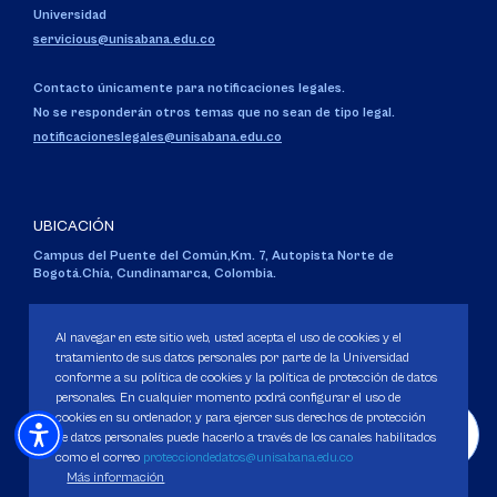
Universidad
servicious@unisabana.edu.co
Contacto únicamente para notificaciones legales.
No se responderán otros temas que no sean de tipo legal.
notificacioneslegales@unisabana.edu.co
UBICACIÓN
Campus del Puente del Común,
Km. 7, Autopista Norte de
Bogotá.
Chía, Cundinamarca, Colombia.
Código SNIES 1711
Personería Jurídica:
Resolución 130 del 14 de enero de 1980
.
Al navegar en este sitio web, usted acepta el uso de cookies y el
Ministerio de Educación Nacional.
tratamiento de sus datos personales por parte de la Universidad
conforme a su política de cookies y la política de protección de datos
personales. En cualquier momento podrá configurar el uso de
cookies en su ordenador, y para ejercer sus derechos de protección
de datos personales puede hacerlo a través de los canales habilitados
como el correo
protecciondedatos@unisabana.edu.co
Política de Protección de datos
Más información
Política de Cookies