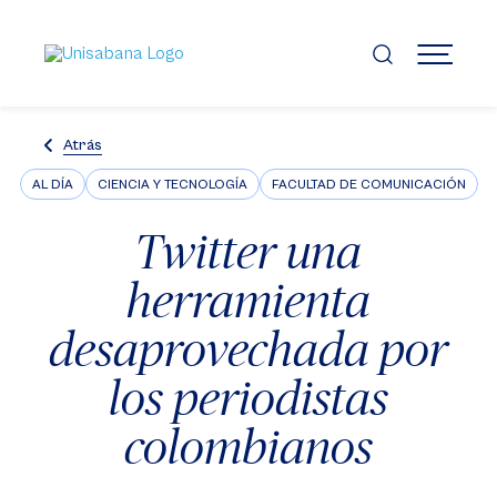
Pasar
al
contenido
MENÚ
principal
Atrás
AL DÍA
CIENCIA Y TECNOLOGÍA
FACULTAD DE COMUNICACIÓN
Twitter una
herramienta
desaprovechada por
los periodistas
colombianos