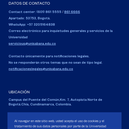
DATOS DE CONTACTO
Contact center: (601) 861 5555
/
861 6666
Apartado: 53753, Bogotá.
WhatsApp: +57 3205164838
Correo electrónico para inquietudes generales y servicios de la
Universidad
servicious@unisabana.edu.co
Contacto únicamente para notificaciones legales.
No se responderán otros temas que no sean de tipo legal.
notificacioneslegales@unisabana.edu.co
UBICACIÓN
Campus del Puente del Común,
Km. 7, Autopista Norte de
Bogotá.
Chía, Cundinamarca, Colombia.
Código SNIES 1711
Personería Jurídica:
Resolución 130 del 14 de enero de 1980
.
Al navegar en este sitio web, usted acepta el uso de cookies y el
Ministerio de Educación Nacional.
tratamiento de sus datos personales por parte de la Universidad