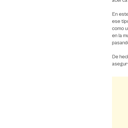
acerca 
En este
ese tip
como un
en la m
pasando
De hech
asegur