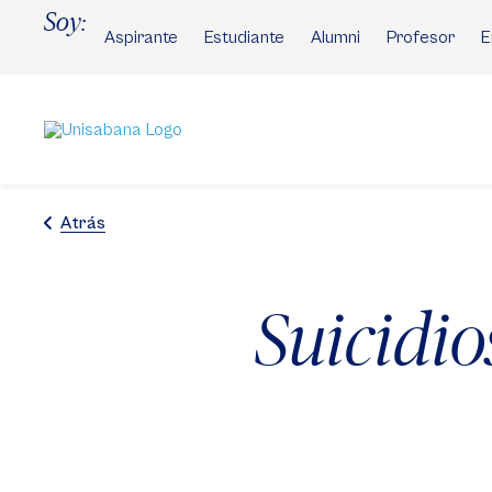
Pasar
Soy:
al
Aspirante
Estudiante
Alumni
Profesor
E
contenido
principal
Atrás
Suicidio