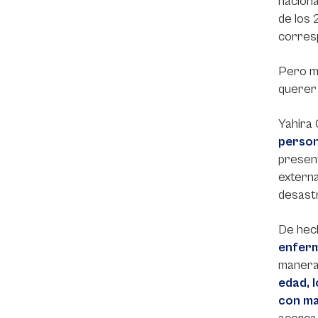
naciona
de los 
corresp
Pero má
querer 
Yahira 
person
present
externa
desastr
De hech
enferm
manera,
edad, 
con ma