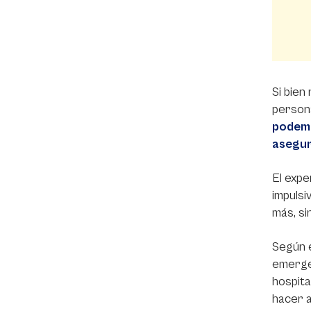
Si bien
person
podemo
asegur
El expe
impulsi
más, si
Según e
emergen
hospita
hacer a