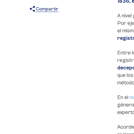
1836, 
Compartir
A nivel
X
Facebook
WhatsApp
Por eje
el mis
regist
Entre l
regist
decepc
que los
método
En el
m
género,
experto
Acorde 