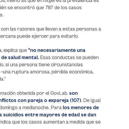
s; mientras que en mujeres la prevalencia es
bién se encontró que 787 de los casos
e.
r con las razones que llevan a estas personas a
 cercana puede ejercer para evitarlo.
, explica que
“no necesariamente una
 de salud mental.
Esas conductas se pueden
o, si una persona tiene circunstancias
 –una ruptura amorosa, pérdida económica,
a.”
rmación obtenida por el GovLab,
son
flictos con pareja o expareja (107)
. De igual
el domingo a medianoche. Para
los menores de
os suicidios entre mayores de edad se dan
 indica que los casos aumentan a medida que se