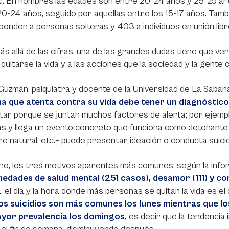
l. En hombres las edades son entre 20-24 años y 25-29 año
20-24 años, seguido por aquellas entre los 15-17 años. Tam
onden a personas solteras y 403 a individuos en unión libr
s allá de las cifras, una de las grandes dudas tiene que ve
quitarse la vida y a las acciones que la sociedad y la gente
Guzmán, psiquiatra y docente de la Universidad de La Sabana
a que atenta contra su vida debe tener un diagnóstico
ar porque se juntan muchos factores de alerta; por ejempl
s y llega un evento concreto que funciona como detonante
e natural, etc.– puede presentar ideación o conducta suicid
o, los tres motivos aparentes más comunes, según la info
edades de salud mental (251 casos), desamor (111) y con
 el día y la hora donde más personas se quitan la vida es 
los suicidios son más comunes los lunes mientras que l
yor prevalencia los domingos,
es decir que la tendencia