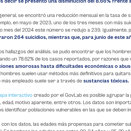
es decir se presentó una disminución del 8.66% frente a
 general, se encontró una reducción mensual en la tasa de s
mplo, en mayo de 2023, uno de los tres meses con más sui
mo mes del 2024 este número se redujo a 239. Igualmente,
raron 264 suicidios, mientras que, para junio de este a
os hallazgos del análisis, se pudo encontrar que los hombre
rando un 78.62% de los casos reportados, por razones que
iones amorosas hasta dificultades económicas o abus
 hombres suelen usar métodos más definitivos para quitarse l
 más empleado suele ser a través de
sustancias tóxicas.
apa interactivo
creado por el GovLab es posible agrupar la 
 edad, motivo aparente, entre otros. Los datos son import
s identificar poblaciones vulnerables en las que se deben
con los datos, las edades más propensas para cometer suici