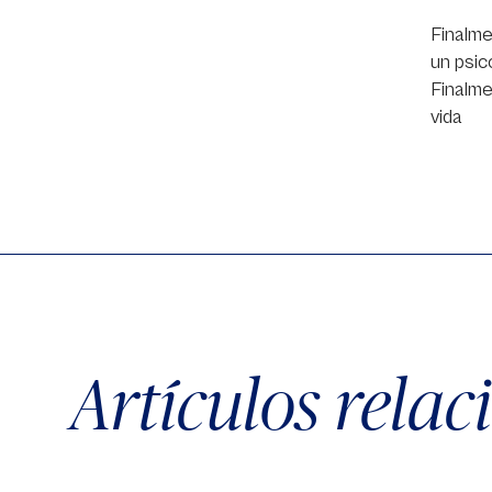
Finalme
un psic
Finalme
vida
Artículos rela