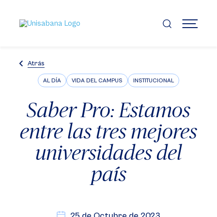
Pasar
al
contenido
MENÚ
principal
Atrás
AL DÍA
VIDA DEL CAMPUS
INSTITUCIONAL
Saber Pro: Estamos
entre las tres mejores
universidades del
país
25 de Octubre de 2023