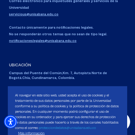
Correo electrónico para inquietudes generales y servicios de la
Universidad
servicious@unisabana.edu.co
Contacto únicamente para notificaciones legales.
No se responderán otros temas que no sean de tipo legal.
notificacioneslegales@unisabana.edu.co
UBICACIÓN
Campus del Puente del Común,
Km. 7, Autopista Norte de
Bogotá.
Chía, Cundinamarca, Colombia.
Código SNIES 1711
Personería Jurídica:
Resolución 130 del 14 de enero de 1980
.
Al navegar en este sitio web, usted acepta el uso de cookies y el
Ministerio de Educación Nacional.
tratamiento de sus datos personales por parte de la Universidad
conforme a su política de cookies y la política de protección de datos
personales. En cualquier momento podrá configurar el uso de
cookies en su ordenador, y para ejercer sus derechos de protección
de datos personales puede hacerlo a través de los canales habilitados
como el correo
protecciondedatos@unisabana.edu.co
Política de Protección de datos
Más información