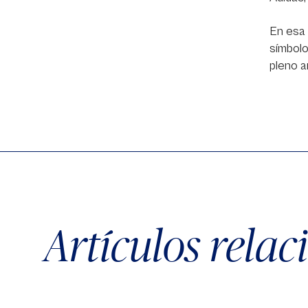
En esa 
símbolo
pleno a
Artículos rela