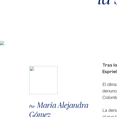
Tras l
Esprie
El clim
denunci
Colombi
María Alejandra
Por
La denu
Gómez
el que 