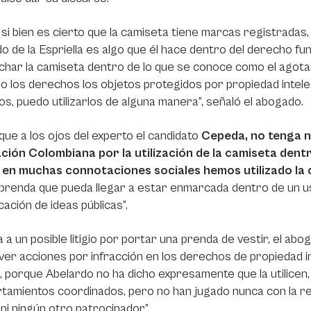
 si bien es cierto que la camiseta tiene marcas registradas,
o de la Espriella es algo que él hace dentro del derecho fu
har la camiseta dentro de lo que se conoce como el agotam
o los derechos los objetos protegidos por propiedad intel
s, puedo utilizarlos de alguna manera”, señaló el abogado.
 que a los ojos del experto el candidato
Cepeda, no tenga ni
ción Colombiana por la utilización de la camiseta dent
 en muchas connotaciones sociales hemos utilizado la 
prenda que pueda llegar a estar enmarcada dentro de un us
ación de ideas públicas”.
 a un posible litigio por portar una prenda de vestir, el ab
er acciones por infracción en los derechos de propiedad in
ir, porque Abelardo no ha dicho expresamente que la utilice
amientos coordinados, pero no han jugado nunca con la rep
 ni ningún otro patrocinador”.