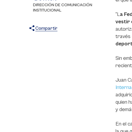
DIRECCIÓN DE COMUNICACIÓN
INSTITUCIONAL
“L
a Fed
vestir
Compartir
autoriz
través 
X
Facebook
WhatsApp
deport
Sin emb
recien
Juan Ca
Interna
adquiri
quien h
y demá
En el c
la que 