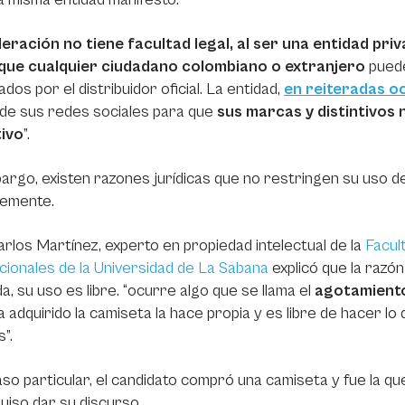
eración no tiene facultad legal, al ser una entidad priv
 que cualquier ciudadano colombiano o extranjero
puede
ados por el distribuidor oficial. La entidad,
en reiteradas o
de sus redes sociales para que
sus marcas y distintivos 
ivo
”.
argo, existen razones jurídicas que no restringen su uso d
temente.
rlos Martínez, experto en propiedad intelectual de la
Facul
cionales de la Universidad de La Sabana
explicó que la razó
da, su uso es libre. “ocurre algo que se llama el
agotamiento
a adquirido la camiseta la hace propia y es libre de hacer lo 
s”.
aso particular, el candidato compró una camiseta y fue la que
quiso dar su discurso.