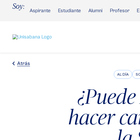
Pasar
Soy:
al
Aspirante
Estudiante
Alumni
Profesor
E
contenido
principal
Atrás
AL DÍA
SO
¿Puede 
hacer ca
la