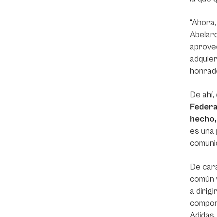
“Ahora,
Abelard
aprovec
adquier
honrado
De ahí,
Federa
hecho,
es una 
comunic
De cara
común v
a dirig
comport
Adidas,