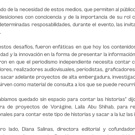
do de la necesidad de estos medios, que permiten al públi
desiciones con concicencia y de la importancia de su rol
eterminadas resposabilidades, durante el evento, las invi
.
estos desafíos, fueron enfáticas en que hoy los contenid
idad y la innovación en la forma de presentar la información
on en que el periodismo independiente necesita contar co
ores, realizadores audiovisuales, periodistas, graficadore
 sacar adelante proyectos de alta embergadura, investiga
sirven como material de consulta a los que se puede recur
bíamos quedado sin espacio para contar las historias” dij
ora de proyectos de Vorágine, Laila Abu Shihab, para re
onales para contar este tipo de historias y sacar a la luz la
ro lado, Diana Salinas, directora editorial y cofundado