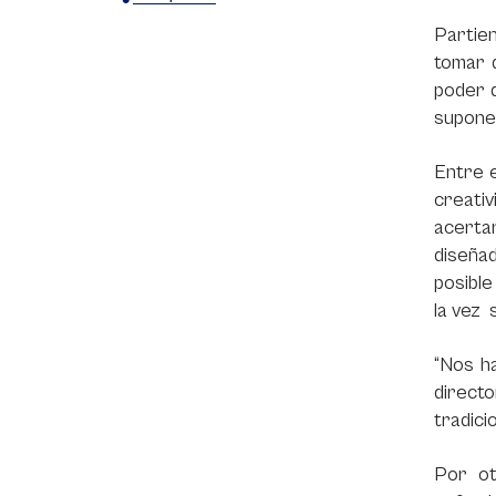
X
Facebook
WhatsApp
Partien
tomar 
poder d
supone
Entre 
creativ
acertar
diseñad
posible
la vez 
“Nos ha
direct
tradici
Por ot