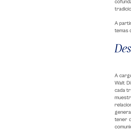
cofund
tradici
A parti
temas d
Des
A cargo
Walt Di
cada tr
muestr
relaci
genera 
tener 
comunid