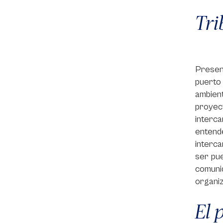
Tri
Presen
puerto
ambient
proyec
interc
entend
interca
ser pue
comuni
organiz
El 