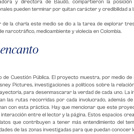
adora y directora de Baudó, compartieron la posició
onales pueden terminar por quitan carácter y credibilidad a 
r de la charla este medio se dio a la tarea de explorar t
e narcotráfico, medioambiente y violecia en Colombia.
encanto
 de Cuestión Pública. El proyecto muestra, por medio de r
sney Pictures, investigaciones a políticos sobre la relaci
ayectoria, para desenmascarar la verdad de cada uno. La i
an las rutas recorridas por cada involucrado, además d
onan con esta práctica. Hay que mencionar que este proye
interacción entre el lector y la página. Estos espacios cr
datos que contribuyen a tener más entendimiento del tem
ades de las zonas investigadas para que puedan conocer l