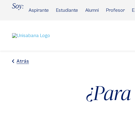
Pasar
Soy:
al
Aspirante
Estudiante
Alumni
Profesor
E
contenido
principal
Atrás
¿Para 