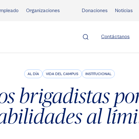
mpleado
Organizaciones
Donaciones
Noticias
Contáctanos
AL DÍA
VIDA DEL CAMPUS
INSTITUCIONAL
os brigadistas po
abilidades al lími