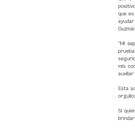
positiv
que es
ayudar 
Guzmán,
“Mi ex
pruebas
seguri
mis co
auxilia
Esta a
orgullo
Si qui
brindar