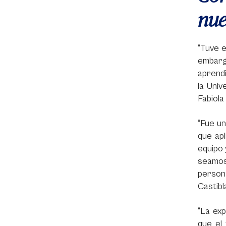
nue
“Tuve e
embarg
aprend
la Univ
Fabiola
“Fue un
que apl
equipo 
seamos
person
Castibl
“La exp
que el