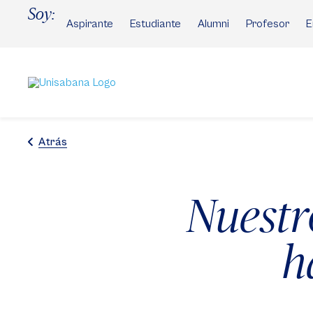
Pasar
Soy:
al
Aspirante
Estudiante
Alumni
Profesor
E
contenido
principal
Atrás
Nuestr
h