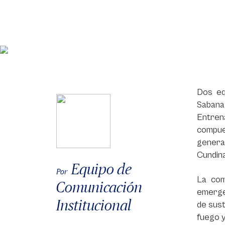
Dos eq
Sabana 
Entren
compue
genera
Cundin
Equipo de
Por
La com
Comunicación
emergen
Institucional
de sust
fuego y