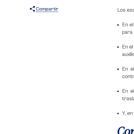
Compartir
Los esc
X
Facebook
WhatsApp
En el
para 
En el
auxil
En e
contr
En el
trasl
Y, en
Con