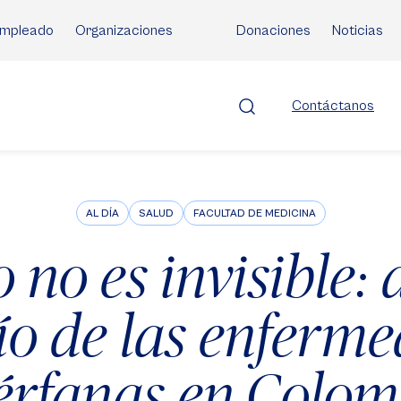
mpleado
Organizaciones
Donaciones
Noticias
Contáctanos
AL DÍA
SALUD
FACULTAD DE MEDICINA
 no es invisible: a
ío de las enferm
érfanas en Colom