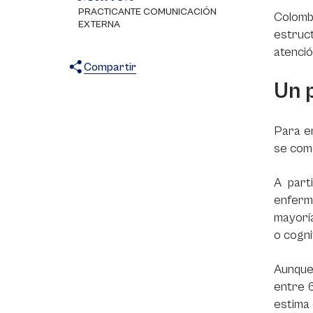
PRACTICANTE COMUNICACIÓN
Colombi
EXTERNA
estruc
atenció
Compartir
Un 
X
Facebook
WhatsApp
Para e
se come
A part
enferm
mayoría
o cogni
Aunque 
entre 
estima 