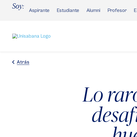
Pasar
Soy:
al
Aspirante
Estudiante
Alumni
Profesor
E
contenido
principal
Atrás
Lo raro
desaf
hu