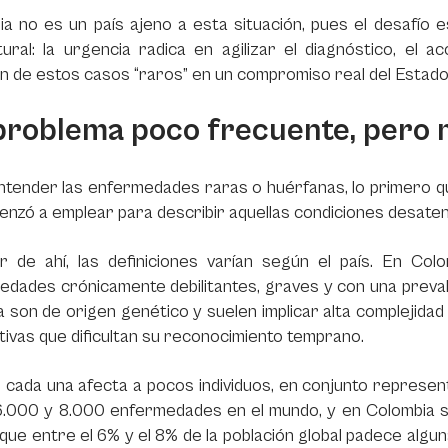
a no es un país ajeno a esta situación, pues el desafío e
tural: la urgencia radica en agilizar el diagnóstico, el
n de estos casos “raros” en un compromiso real del Estado
problema poco frecuente, pero 
ntender las enfermedades raras o huérfanas, lo primero 
nzó a emplear para describir aquellas condiciones desaten
ir de ahí, las definiciones varían según el país. En Col
edades crónicamente debilitantes, graves y con una preva
 son de origen genético y suelen implicar alta complejidad
tivas que dificultan su reconocimiento temprano.
cada una afecta a pocos individuos, en conjunto representa
6.000 y 8.000 enfermedades en el mundo, y en Colombia s
que entre el 6% y el 8% de la población global padece algun