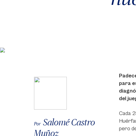
Padece
para e
diagnó
del jue
Cada 2
Salomé Castro
Huérfan
Por
pero de
Muñoz