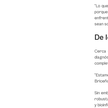
“Lo que
porque 
enfrent
sean so
De l
Cerca 
diagnó
complet
“Estam
Briceño
Sin emb
robust
y bioin