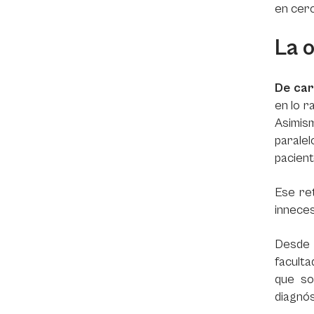
en cerc
La o
De car
en lo r
Asimism
paralel
pacien
Ese re
inneces
Desde l
faculta
que so
diagnós