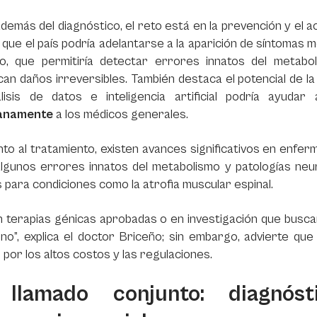
demás del diagnóstico, el reto está en la prevención y el
 que el país podría adelantarse a la aparición de síntomas
do, que permitiría detectar errores innatos del metabo
an daños irreversibles. También destaca el potencial de l
lisis de datos e inteligencia artificial podría ayudar 
anamente
a los médicos generales.
to al tratamiento, existen avances significativos en enfe
lgunos errores innatos del metabolismo y patologías neur
 para condiciones como la atrofia muscular espinal.
n terapias génicas aprobadas o en investigación que busca
no”, explica el doctor Briceño; sin embargo, advierte qu
o por los altos costos y las regulaciones.
llamado conjunto: diagnó