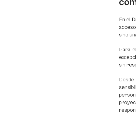
com
En el D
acceso 
sino un
Para el
excepci
sin res
Desde 
sensibi
persona
proyec
respons