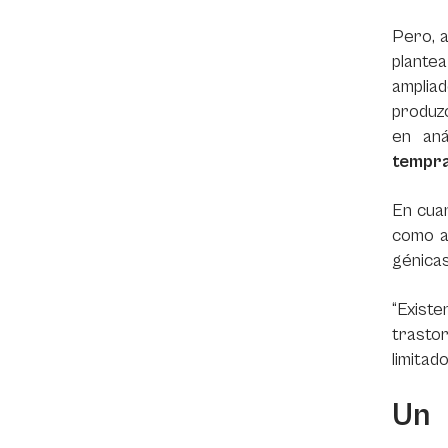
Pero, a
plantea
amplia
produzc
en aná
tempr
En cuan
como a
génicas
“Existe
trastor
limitad
Un 