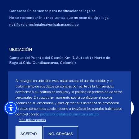
Contacto únicamente para notificaciones legales.
No se responderán otros temas que no sean de tipo legal.
notificacioneslegales@unisabana.edu.co
UBICACIÓN
Campus del Puente del Común,
Km. 7, Autopista Norte de
Bogotá.
Chía, Cundinamarca, Colombia.
Código SNIES 1711
Personería Jurídica:
Resolución 130 del 14 de enero de 1980
.
Al navegar en este sitio web, usted acepta el uso de cookies y el
Ministerio de Educación Nacional.
tratamiento de sus datos personales por parte de la Universidad
conforme a su política de cookies y la política de protección de datos
personales. En cualquier momento podrá configurar el uso de
cookies en su ordenador, y para ejercer sus derechos de protección
de datos personales puede hacerlo a través de los canales habilitados
como el correo
protecciondedatos@unisabana.edu.co
Política de Protección de datos
Más información
Política de Cookies
Derechos Pecuniarios
ACEPTAR
NO, GRACIAS