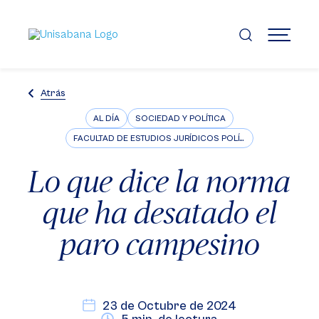
Pasar
al
contenido
MENÚ
principal
Atrás
AL DÍA
SOCIEDAD Y POLÍTICA
FACULTAD DE ESTUDIOS JURÍDICOS POLÍTICOS E INTERNACIONALES
Lo que dice la norma
que ha desatado el
paro campesino
23 de Octubre de 2024