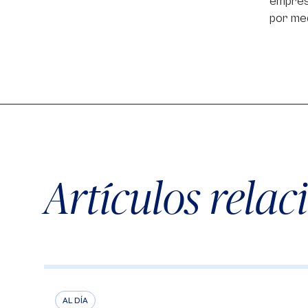
empres
por med
Artículos rela
AL DÍA