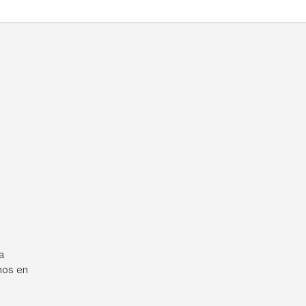
a
mos en