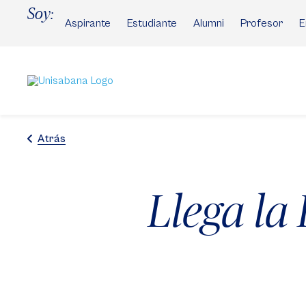
Pasar
Soy:
al
Aspirante
Estudiante
Alumni
Profesor
E
contenido
principal
Atrás
Llega la