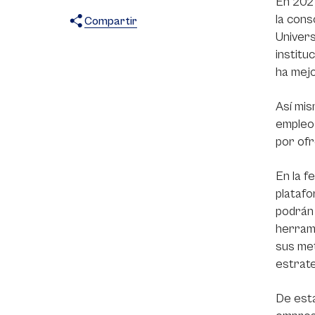
En 2021
la cons
Compartir
Univers
X
Facebook
WhatsApp
institu
ha mejo
Así mis
empleo 
por ofr
En la f
platafo
podrán 
herrami
sus met
estrate
De esta