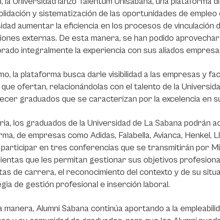
, la Universidad lanzó Talentum Unisabana, una plataforma dig
olidación y sistematización de las oportunidades de empleo 
idad aumentar la eficiencia en los procesos de vinculación
ciones externas. De esta manera, se han podido aprovechar
rado integralmente la experiencia con sus aliados empresar
mo, la plataforma busca darle visibilidad a las empresas y fac
que ofertan, relacionándolas con el talento de la Universida
ecer graduados que se caracterizan por la excelencia en s
eria, los graduados de la Universidad de La Sabana podrán a
rma, de empresas como Adidas, Falabella, Avianca, Henkel, 
participar en tres conferencias que se transmitirán por M
entas que les permitan gestionar sus objetivos profesional
as de carrera, el reconocimiento del contexto y de su situa
gia de gestión profesional e inserción laboral.
 manera, Alumni Sabana continúa aportando a la empleabili