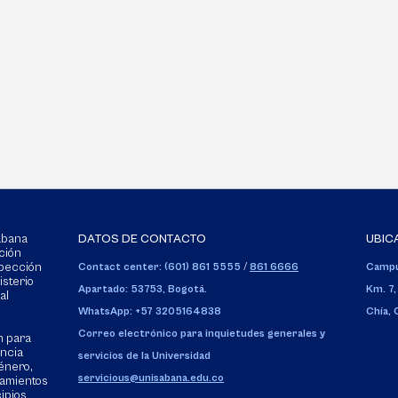
Sabana
DATOS DE CONTACTO
UBIC
ción
spección
Contact center: (601) 861 5555
/
861 6666
Campu
isterio
Apartado: 53753, Bogotá.
Km. 7,
al
WhatsApp: +57 3205164838
Chía,
Correo electrónico para inquietudes generales y
n para
encia
servicios de la Universidad
énero,
servicious@unisabana.edu.co
tamientos
cipios